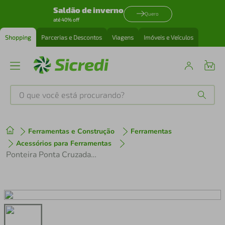
Saldão de inverno
Quero
até 40% off
Shopping
Parcerias e Descontos
Viagens
Imóveis e Veículos
O que você está procurando?
Produtos mais buscados
Ferramentas e Construção
Ferramentas
tenis
1
º
Acessórios para Ferramentas
Ponteira Ponta Cruzada Nr 3 8x80mm Tramontina Pro 44881006
cafeteira
2
º
perfume
3
º