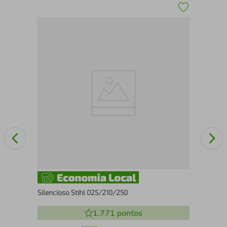
Vel
Silencioso Stihl 025/210/250
1.771
pontos