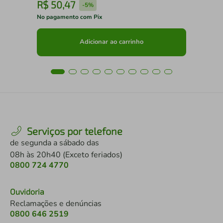
R$
50
,
47
R
-
5%
No pagamento com Pix
No 
Adicionar ao carrinho
Serviços por telefone
de segunda a sábado das
08h às 20h40 (Exceto feriados)
0800 724 4770
Ouvidoria
Reclamações e denúncias
0800 646 2519