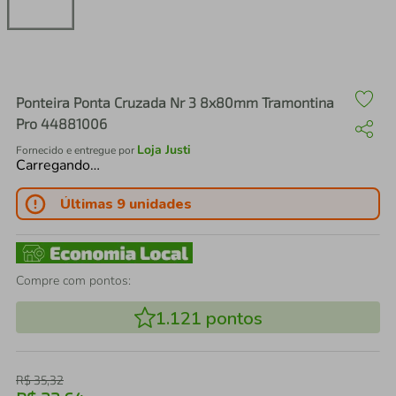
air fryer
4
º
iphone
5
º
Ponteira Ponta Cruzada Nr 3 8x80mm Tramontina
Pro 44881006
Loja Justi
Fornecido e entregue por
Carregando…
Últimas 9 unidades
Compre com pontos:
1.121
pontos
R$
35
,
32