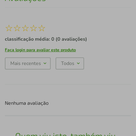
☆
☆
☆
☆
☆
classificação média: 0
(0 avaliações)
Faça login para avaliar este produto
Mais recentes
Todos
Nenhuma avaliação
Quem viu isto, também viu...