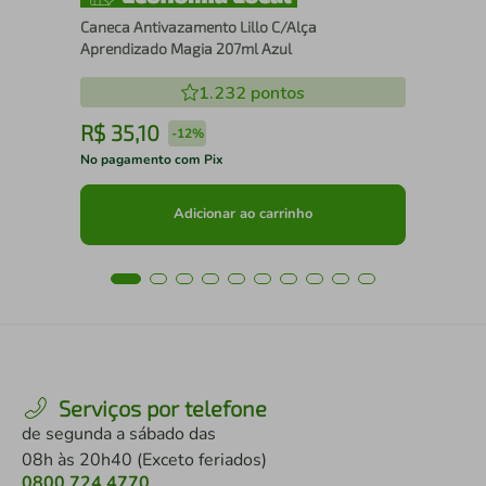
Caneca Antivazamento Lillo C/Alça
Aprendizado Magia 207ml Azul
1.232
pontos
R$
35
,
10
R
-
12%
No pagamento com Pix
No 
Adicionar ao carrinho
Serviços por telefone
de segunda a sábado das
08h às 20h40 (Exceto feriados)
0800 724 4770