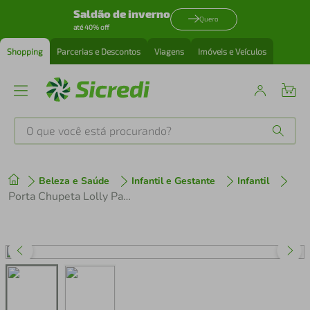
Saldão de inverno
Quero
até 40% off
Shopping
Parcerias e Descontos
Viagens
Imóveis e Veículos
O que você está procurando?
Produtos mais buscados
Beleza e Saúde
Infantil e Gestante
Infantil
tenis
1
º
Porta Chupeta Lolly Patrulha Canina
cafeteira
2
º
perfume
3
º