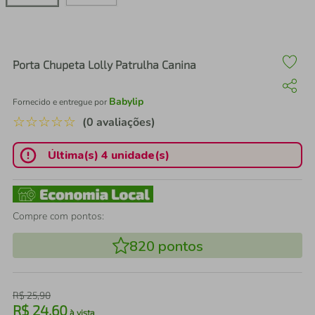
air fryer
4
º
iphone
5
º
Porta Chupeta Lolly Patrulha Canina
Babylip
Fornecido e entregue por
☆
☆
☆
☆
☆
(0 avaliações)
Última(s) 4 unidade(s)
Compre com pontos:
820
pontos
R$
25
,
90
R$
24
,
60
à vista