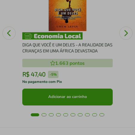
DIGA QUE VOCÊ E UM DELES - A REALIDADE DAS
CRIANÇAS EM UMA ÁFRICA DEVASTADA
1.663
pontos
R$
47
,
40
R
-
5%
No pagamento com Pix
No 
Adicionar ao carrinho