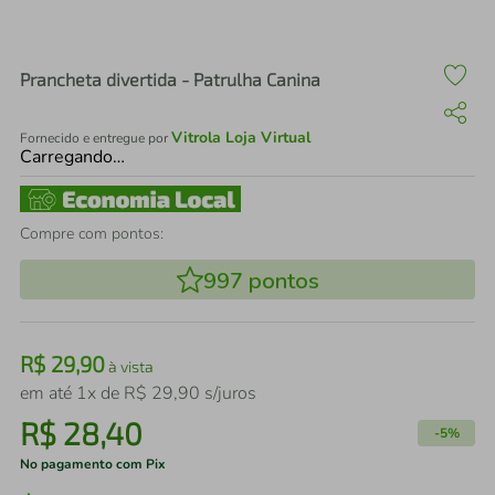
air fryer
4
º
iphone
5
º
Prancheta divertida - Patrulha Canina
Vitrola Loja Virtual
Fornecido e entregue por
Carregando…
Compre com pontos:
997
pontos
R$
29
,
90
à vista
em até
1
x de
R$
29
,
90
s/juros
R$
28
,
40
-
5%
No pagamento com Pix