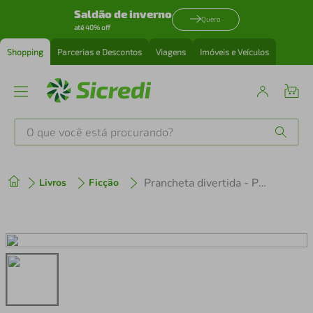
Saldão de inverno
Quero
até 40% off
Shopping
Parcerias e Descontos
Viagens
Imóveis e Veículos
O que você está procurando?
Produtos mais buscados
Prancheta divertida - Patrulha Canina
Livros
Ficção
tenis
1
º
cafeteira
2
º
perfume
3
º