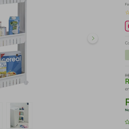
Fo
C
R
e
No