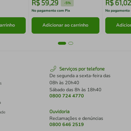
R$
59
,
29
R$
61
,
02
-
5%
No pagamento com Pix
No pagamento 
arrinho
Adicionar ao carrinho
Adicio
Serviços por telefone
De segunda a sexta-feira das
08h às 20h40
s
Sábado das 8h às 18h40
0800 724 4770
a
Ouvidoria
dade
Reclamações e denúncias
0800 646 2519