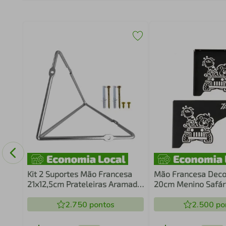
mado
Kit 2 Suportes Mão Francesa
Mão Francesa Decor
21x12,5cm Prateleiras Aramado
20cm Menino Safári
Estilo Industrial Cromados
Prateleira Zarg
Organização
2.750
pontos
2.500
po