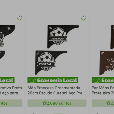
ativa Preta
Mão Francesa Ornamentada
Par Mãos Fr
 Aço para
20cm Escudo Futebol Aço Preto
Prateleira 
para Prateleira Zarg
de Café Ma
ntos
2.080
pontos
2