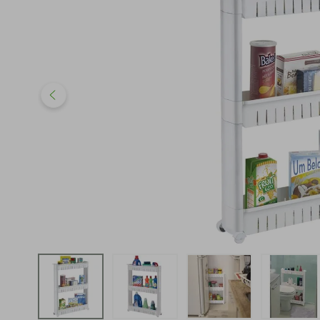
iphone
5
º