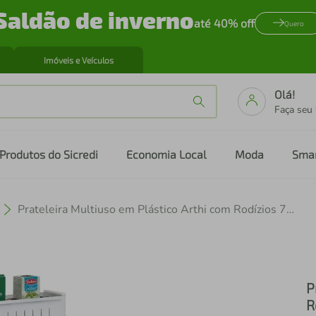
Saldão de inverno
até 40% off
Quero
Imóveis e Veículos
Olá!
Faça seu
Produtos do Sicredi
Economia Local
Moda
Sma
Prateleira Multiuso em Plástico Arthi com Rodízios 77,5 cm
P
R