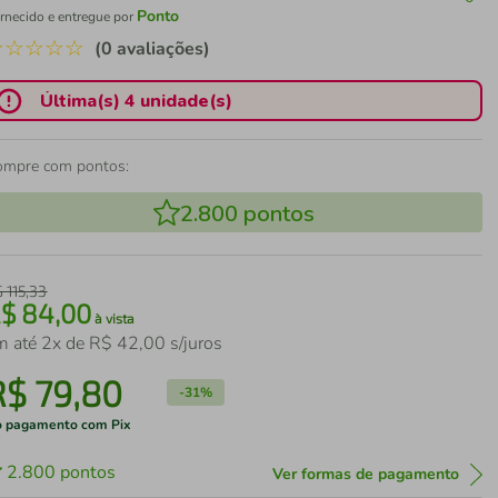
Ponto
rnecido e entregue por
☆
☆
☆
☆
☆
(0 avaliações)
Última(s) 4 unidade(s)
ompre com pontos:
2.800
pontos
$
115
,
33
R$
84
,
00
à vista
m até
2
x de
R$
42
,
00
s/juros
R$
79
,
80
-
31%
 pagamento com Pix
2.800
pontos
Ver formas de pagamento