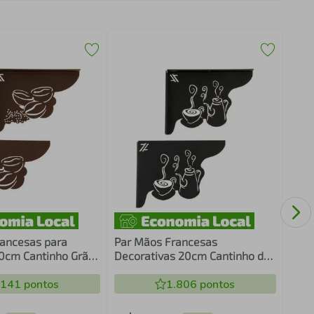
Mão
20cm
Aço 
ancesas para
Par Mãos Francesas
20cm Cantinho Grãos
Decorativas 20cm Cantinho do
rrom
Café Bule e Xícara Preto Aço
.141
pontos
1.806
pontos