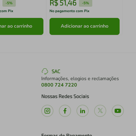
R$
51
,
46
R$
-
5%
-
5%
com Pix
No pagamento com Pix
No pa
nar ao carrinho
Adicionar ao carrinho
SAC
Informações, elogios e reclamações
0800 724 7220
Nossas Redes Sociais
Formas de Pagamento