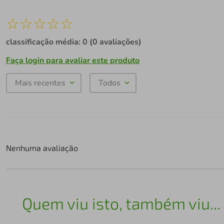
☆
☆
☆
☆
☆
classificação média: 0
(0 avaliações)
Faça login para avaliar este produto
Mais recentes
Todos
Nenhuma avaliação
Quem viu isto, também viu...