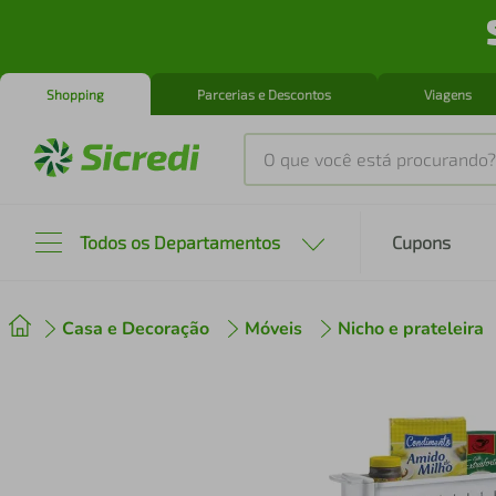
Shopping
Parcerias e Descontos
Viagens
O que você está procurando?
Produtos mais buscados
Todos os Departamentos
Cupons
tenis
1
º
Casa e Decoração
Móveis
Nicho e prateleira
cafeteira
2
º
perfume
3
º
air fryer
4
º