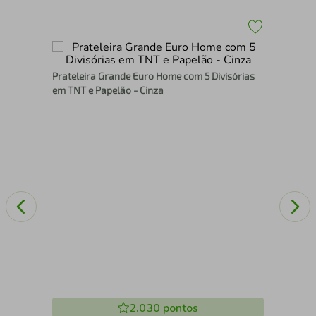
Pra
Prateleira Grande Euro Home com 5 Divisórias
Cr
na
em TNT e Papelão - Cinza
2.030
pontos