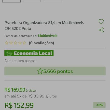
air fryer
4
º
iphone
5
º
Prateleira Organizadora 81,4cm Multimóveis
CR45202 Preta
Multimóveis
Fornecido e entregue por
☆
☆
☆
☆
☆
(0 avaliações)
Compre com pontos:
5.666
pontos
R$
169
,
99
à vista
em até
5
x de
R$
33
,
99
s/juros
R$
152
,
99
-
10%