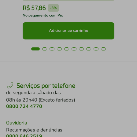
R$
57
,
86
R
-
5%
No pagamento com Pix
No 
Adicionar ao carrinho
Serviços por telefone
de segunda a sábado das
08h às 20h40 (Exceto feriados)
0800 724 4770
Ouvidoria
Reclamações e denúncias
0800 646 2519