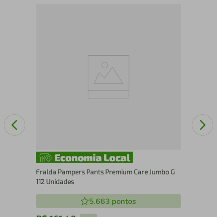
m 26
Por
Chu
Fralda Pampers Pants Premium Care Jumbo G
112 Unidades
5.663
pontos