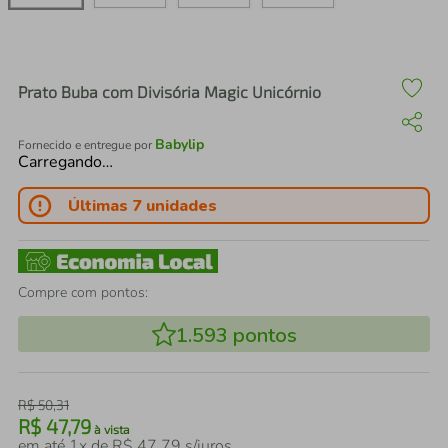
air fryer
4
º
iphone
5
º
Prato Buba com Divisória Magic Unicórnio
Babylip
Fornecido e entregue por
Carregando…
Últimas 7 unidades
Compre com pontos:
1.593
pontos
R$
50
,
31
R$
47
,
79
à vista
em até
1
x de
R$
47
,
79
s/juros