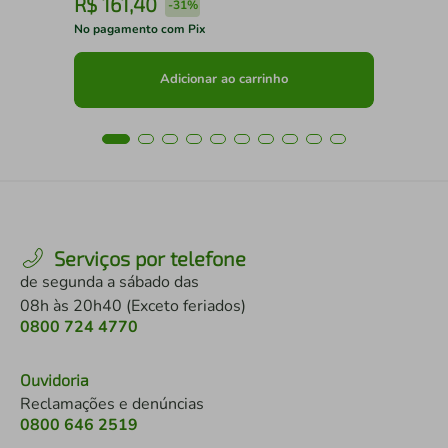
R$
161
,
40
R
-
31%
No pagamento com Pix
No 
Adicionar ao carrinho
Serviços por telefone
de segunda a sábado das
08h às 20h40 (Exceto feriados)
0800 724 4770
Ouvidoria
Reclamações e denúncias
0800 646 2519