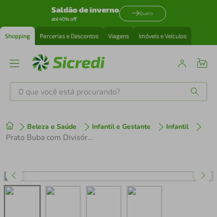
Saldão de inverno
Quero
até 40% off
Shopping
Parcerias e Descontos
Viagens
Imóveis e Veículos
O que você está procurando?
Produtos mais buscados
Beleza e Saúde
Infantil e Gestante
Infantil
tenis
1
º
Prato Buba com Divisória Magic Unicórnio
cafeteira
2
º
perfume
3
º