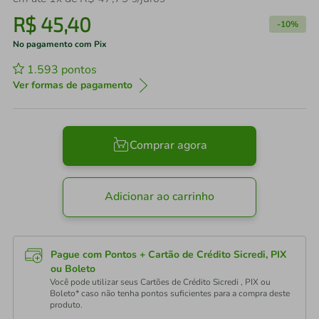
R$
45
,
40
-
10%
No pagamento com Pix
1.593
pontos
Ver formas de pagamento
Comprar agora
Adicionar ao carrinho
Pague com Pontos + Cartão de Crédito Sicredi, PIX
ou Boleto
Você pode utilizar seus Cartões de Crédito Sicredi , PIX ou
Boleto* caso não tenha pontos suficientes para a compra deste
produto.