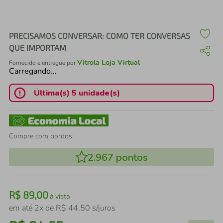
air fryer
4
º
iphone
5
º
PRECISAMOS CONVERSAR: COMO TER CONVERSAS
QUE IMPORTAM
Vitrola Loja Virtual
Fornecido e entregue por
Carregando…
Última(s) 5 unidade(s)
Compre com pontos:
2.967
pontos
R$
89
,
00
à vista
em até
2
x de
R$
44
,
50
s/juros