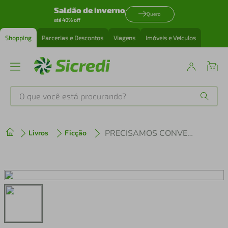
Saldão de inverno
Quero
até 40% off
Shopping
Parcerias e Descontos
Viagens
Imóveis e Veículos
O que você está procurando?
Produtos mais buscados
PRECISAMOS CONVERSAR: COMO TER CONVERSAS QUE IMPORTAM
Livros
Ficção
tenis
1
º
cafeteira
2
º
perfume
3
º