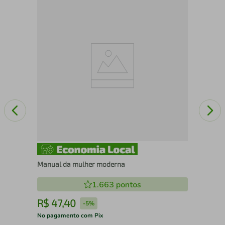
Pas
Manual da mulher moderna
1.663
pontos
R$
47
,
40
R
-
5%
No pagamento com Pix
No 