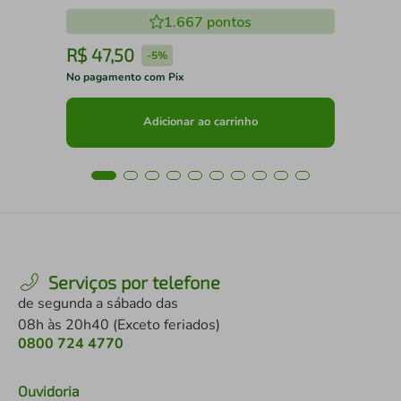
1.667
pontos
R$
47
,
50
R
-
5%
No pagamento com Pix
No 
Adicionar ao carrinho
Serviços por telefone
de segunda a sábado das
08h às 20h40 (Exceto feriados)
0800 724 4770
Ouvidoria