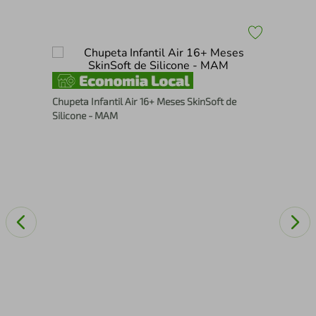
uba
Cam
Chupeta Infantil Air 16+ Meses SkinSoft de
Tra
Silicone - MAM