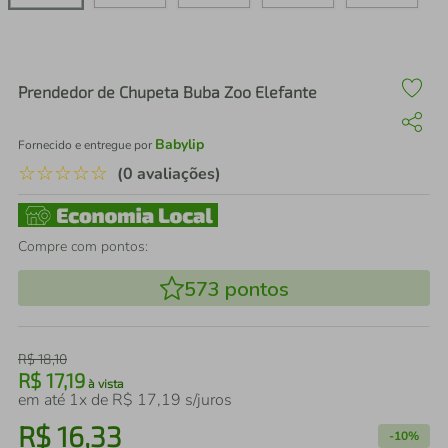
air fryer
4
º
iphone
5
º
Prendedor de Chupeta Buba Zoo Elefante
Babylip
Fornecido e entregue por
☆
☆
☆
☆
☆
(0 avaliações)
Compre com pontos:
573
pontos
R$
18
,
10
R$
17
,
19
à vista
em até
1
x de
R$
17
,
19
s/juros
R$
16
,
33
-
10%