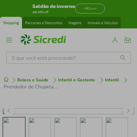
Saldão de inverno
Quero
até 40% off
Shopping
Parcerias e Descontos
Viagens
Imóveis e Veículos
O que você está procurando?
Produtos mais buscados
Beleza e Saúde
Infantil e Gestante
Infantil
tenis
1
º
Prendedor de Chupeta Buba Zoo Elefante
cafeteira
2
º
perfume
3
º