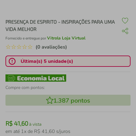
air fryer
4
º
iphone
5
º
PRESENÇA DE ESPIRITO - INSPIRAÇÕES PARA UMA
VIDA MELHOR
Vitrola Loja Virtual
Fornecido e entregue por
☆
☆
☆
☆
☆
(0 avaliações)
Última(s) 5 unidade(s)
Compre com pontos:
1.387
pontos
R$
41
,
60
à vista
em até
1
x de
R$
41
,
60
s/juros