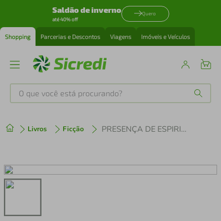
Saldão de inverno
Quero
até 40% off
Shopping
Parcerias e Descontos
Viagens
Imóveis e Veículos
O que você está procurando?
Produtos mais buscados
PRESENÇA DE ESPIRITO - INSPIRAÇÕES PARA UMA VIDA MELHOR
Livros
Ficção
tenis
1
º
cafeteira
2
º
perfume
3
º