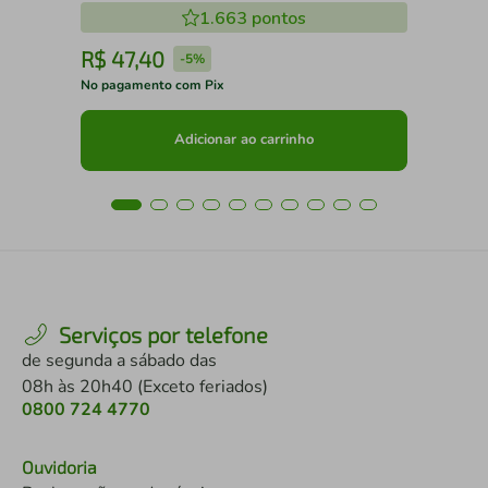
1.663
pontos
R$
47
,
40
R
-
5%
No pagamento com Pix
No 
Adicionar ao carrinho
Serviços por telefone
de segunda a sábado das
08h às 20h40 (Exceto feriados)
0800 724 4770
Ouvidoria