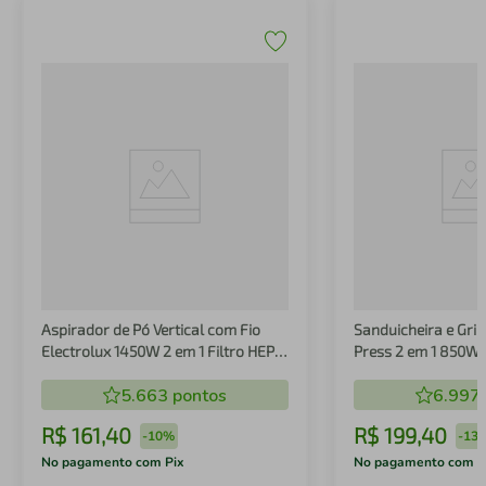
Aspirador de Pó Vertical com Fio
Sanduicheira e Gril
Electrolux 1450W 2 em 1 Filtro HEPA
Press 2 em 1 850W
Branco (STK14B)
5.663
pontos
6.997
R$
161
,
40
R$
199
,
40
-
10%
-
13
No pagamento com Pix
No pagamento com P