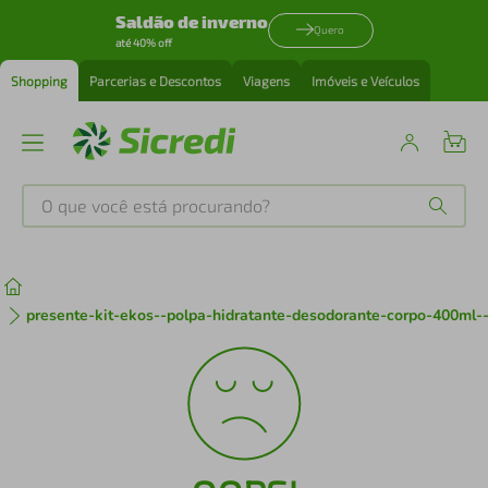
Saldão de inverno
Quero
até 40% off
Shopping
Parcerias e Descontos
Viagens
Imóveis e Veículos
O que você está procurando?
Produtos mais buscados
tenis
1
º
presente-kit-ekos--polpa-hidratante-desodorante-corpo-400ml
cafeteira
2
º
perfume
3
º