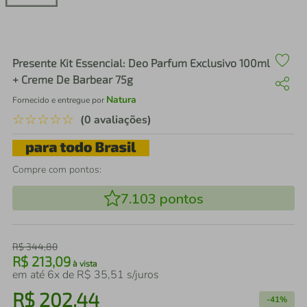
air fryer
4
º
iphone
5
º
Presente Kit Essencial: Deo Parfum Exclusivo 100ml
+ Creme De Barbear 75g
Natura
Fornecido e entregue por
☆
☆
☆
☆
☆
(0 avaliações)
Compre com pontos:
7.103
pontos
R$
344
,
80
R$
213
,
09
à vista
em até
6
x de
R$
35
,
51
s/juros
R$
202
,
44
-
41%