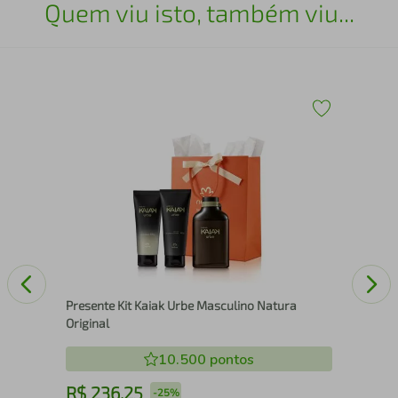
Quem viu isto, também viu...
ra
Per
Mas
Presente Kit Kaiak Urbe Masculino Natura
Original
10.500
pontos
R$
236
,
25
R
-
25%