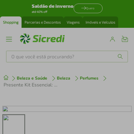
Saldão de inverno
Quero
até 40% off
Shopping
Parcerias e Descontos
Viagens
Imóveis e Veículos
O que você está procurando?
Produtos mais buscados
Beleza e Saúde
Beleza
Perfumes
tenis
1
º
Presente Kit Essencial: Deo Parfum Exclusivo 100ml + Creme De Barbear 75g
cafeteira
2
º
perfume
3
º