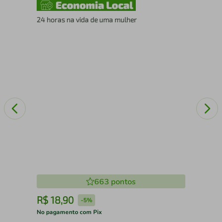
RA -
24 horas na vida de uma mulher
CA
663
pontos
R$
18
,
90
R
-
5%
No pagamento com Pix
No 