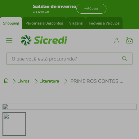
Saldão de inverno
Quero
até 40% off
Shopping
Parcerias e Descontos
Viagens
Imóveis e Veículos
O que você está procurando?
Produtos mais buscados
PRIMEIROS CONTOS DE TRUMAN CAPOTE
Livros
Literatura
tenis
1
º
cafeteira
2
º
perfume
3
º