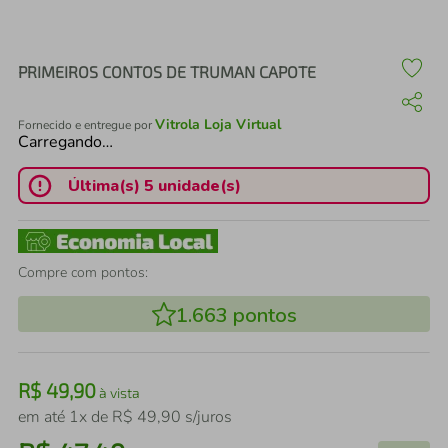
air fryer
4
º
iphone
5
º
PRIMEIROS CONTOS DE TRUMAN CAPOTE
Vitrola Loja Virtual
Fornecido e entregue por
Carregando…
Última(s) 5 unidade(s)
Compre com pontos:
1.663
pontos
R$
49
,
90
à vista
em até
1
x de
R$
49
,
90
s/juros