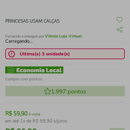
air fryer
4
º
iphone
5
º
PRINCESAS USAM CALÇAS
Vitrola Loja Virtual
Fornecido e entregue por
Carregando…
Última(s) 3 unidade(s)
Compre com pontos:
1.997
pontos
R$
59
,
90
à vista
em até
1
x de
R$
59
,
90
s/juros