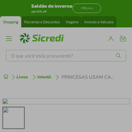
Saldão de inverno
Quero
até 40% off
Shopping
Parcerias e Descontos
Viagens
Imóveis e Veículos
O que você está procurando?
Produtos mais buscados
PRINCESAS USAM CALÇAS
Livros
Infantil
tenis
1
º
cafeteira
2
º
perfume
3
º