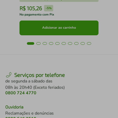
R$
105
,
26
R
-
5%
No pagamento com Pix
No 
Adicionar ao carrinho
Serviços por telefone
de segunda a sábado das
08h às 20h40 (Exceto feriados)
0800 724 4770
Ouvidoria
Reclamações e denúncias