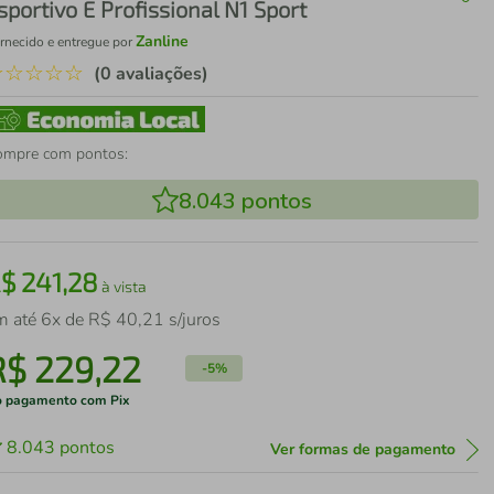
sportivo E Profissional N1 Sport
Zanline
rnecido e entregue por
☆
☆
☆
☆
☆
(0 avaliações)
ompre com pontos:
8.043
pontos
R$
241
,
28
à vista
m até
6
x de
R$
40
,
21
s/juros
R$
229
,
22
-
5%
 pagamento com Pix
8.043
pontos
Ver formas de pagamento