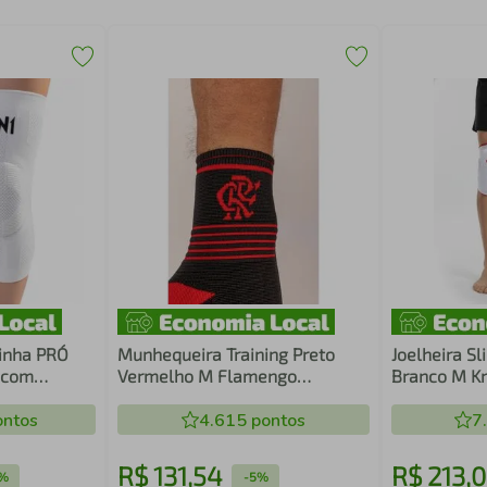
Linha PRÓ
Munhequeira Training Preto
Joelheira S
 com
Vermelho M Flamengo
Branco M K
da KNIT 3D
Ajustável Compressão N1 Sport
12Mm Proteç
icone Hastes
ntos
4.615
pontos
Resistência
7
Liberdade 
Esportes N1
R$
131
,
54
R$
213
,
0
%
-
5%