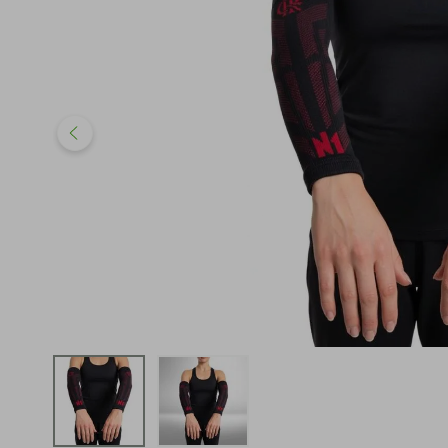
iphone
5
º