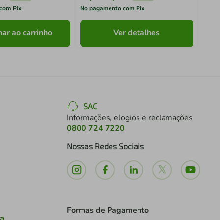
com Pix
No pagamento com Pix
No pa
nar ao carrinho
Ver detalhes
SAC
Informações, elogios e reclamações
0800 724 7220
Nossas Redes Sociais
Formas de Pagamento
ia