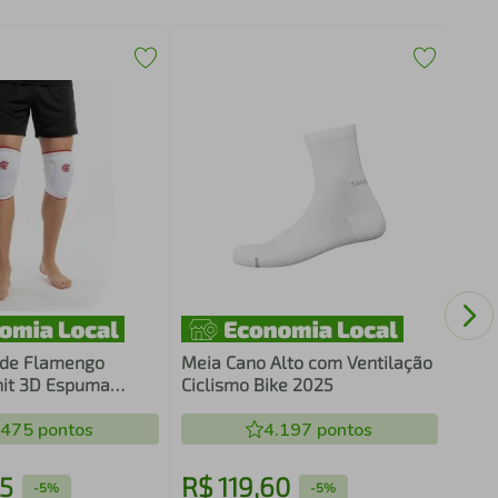
Meia
lide Flamengo
Meia Cano Alto com Ventilação
nit 3D Espuma
Ciclismo Bike 2025
ão Impacto Alta
 Conforto E
.475
pontos
4.197
pontos
De Movimento
 Sport
5
R$
119
,
60
R$
-
5%
-
5%