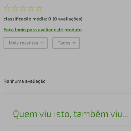
☆
☆
☆
☆
☆
classificação média: 0
(0 avaliações)
Faça login para avaliar este produto
Mais recentes
Todos
Nenhuma avaliação
Quem viu isto, também viu...