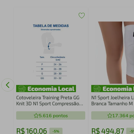
ço
ke
Cotoveleira Training Preta GG
N1 Sport Joelheira 
Knit 3D N1 Sport Compressão
Branca Tamanho M
Graduada Estabilização
Compressão Gradua
Cotovelo Alívio Dor Treino
5.616
pontos
Suporte Patelar Sil
17.364
po
Recuperação
Laterais
R$
160
,
06
R$
494
,
87
-
5%
-
5