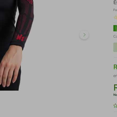
E
Fo
C
e
No