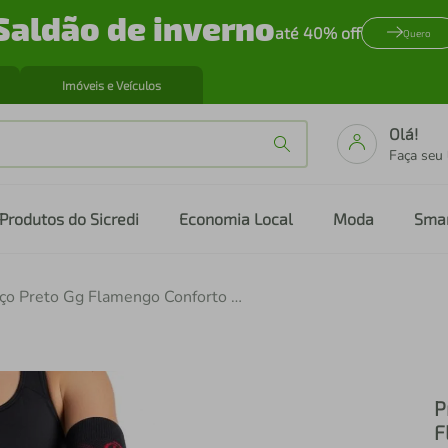
Saldão de inverno
até 40% off
Quero
Imóveis e Veículos
Olá!
Faça seu
Produtos do Sicredi
Economia Local
Moda
Sma
Protetor De Antebraço Preto Gg Flamengo Conforto Resistência Uso Esportivo E Profissional N1 Sport
P
F