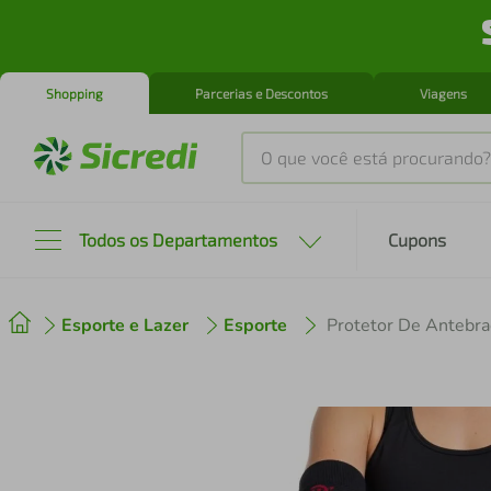
Shopping
Parcerias e Descontos
Viagens
O que você está procurando?
Produtos mais buscados
Todos os Departamentos
Cupons
tenis
1
º
Esporte e Lazer
Esporte
cafeteira
2
º
perfume
3
º
air fryer
4
º