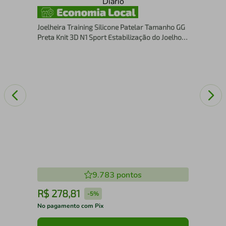
Com
Alí
Joelheira Training Silicone Patelar Tamanho GG
Preta Knit 3D N1 Sport Estabilização do Joelho
Esporte e Uso Diário
9.783
pontos
R$
278
,
81
R
-
5%
No pagamento com Pix
No 