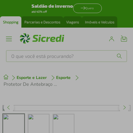
Saldão de inverno
Quero
até 40% off
Shopping
Parcerias e Descontos
Viagens
Imóveis e Veículos
O que você está procurando?
Produtos mais buscados
Esporte e Lazer
Esporte
tenis
1
º
Protetor De Antebraço Slide Branco M Proteção Impacto Resistência Uso Esportivo N1 Sport
cafeteira
2
º
perfume
3
º