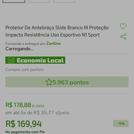
air fryer
4
º
iphone
5
º
Protetor De Antebraço Slide Branco M Proteção
Impacto Resistência Uso Esportivo N1 Sport
Zanline
Fornecido e entregue por
Carregando…
Compre com pontos:
5.963
pontos
R$
178
,
88
à vista
em até
5
x de
R$
35
,
77
s/juros
R$
169
,
94
-
5%
No pagamento com Pix