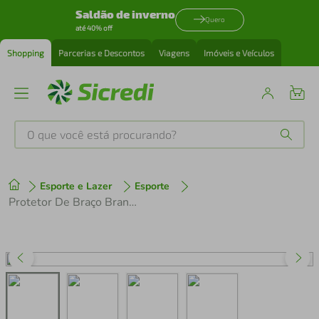
Saldão de inverno
Quero
até 40% off
Shopping
Parcerias e Descontos
Viagens
Imóveis e Veículos
O que você está procurando?
Produtos mais buscados
Esporte e Lazer
Esporte
tenis
1
º
Protetor De Braço Branco P Licenciado Cruzeiro Resistência Uso Diário N1 Sport
cafeteira
2
º
perfume
3
º