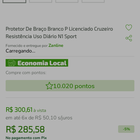
air fryer
4
º
iphone
5
º
Protetor De Braço Branco P Licenciado Cruzeiro
Resistência Uso Diário N1 Sport
Zanline
Fornecido e entregue por
Carregando…
Compre com pontos:
10.020
pontos
R$
300
,
61
à vista
em até
6
x de
R$
50
,
10
s/juros
R$
285
,
58
-
5%
No pagamento com Pix