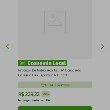
er
Res
Spo
Protetor De Antebraço Azul M Licenciado
Cruzeiro Uso Esportivo N1 Sport
8.043
pontos
R$
229
,
22
R
-
5%
No pagamento com Pix
No 