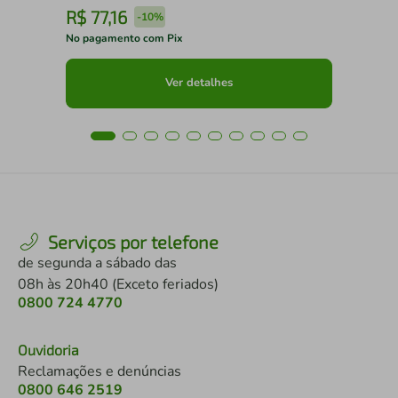
R$
77
,
16
R
-
10%
No pagamento com Pix
No 
Ver detalhes
Serviços por telefone
de segunda a sábado das
08h às 20h40 (Exceto feriados)
0800 724 4770
Ouvidoria
Reclamações e denúncias
0800 646 2519