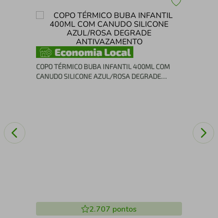
za
Ste
Xal
COPO TÉRMICO BUBA INFANTIL 400ML COM
CANUDO SILICONE AZUL/ROSA DEGRADE
ANTIVAZAMENTO
2.707
pontos