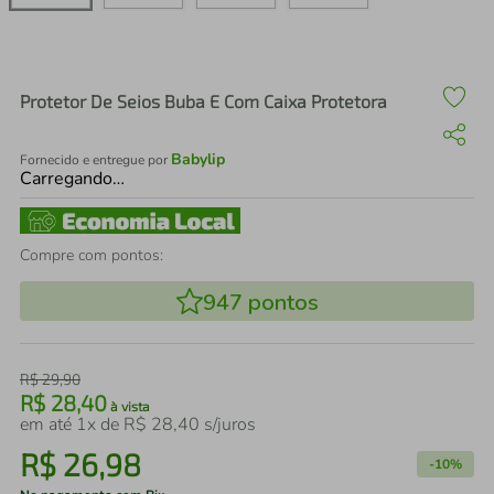
air fryer
4
º
iphone
5
º
Protetor De Seios Buba E Com Caixa Protetora
Babylip
Fornecido e entregue por
Carregando…
Compre com pontos:
947
pontos
R$
29
,
90
R$
28
,
40
à vista
em até
1
x de
R$
28
,
40
s/juros
R$
26
,
98
-
10%