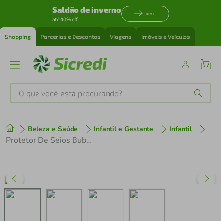
Saldão de inverno
Quero
até 40% off
Shopping
Parcerias e Descontos
Viagens
Imóveis e Veículos
O que você está procurando?
Produtos mais buscados
Beleza e Saúde
Infantil e Gestante
Infantil
tenis
1
º
Protetor De Seios Buba E Com Caixa Protetora
cafeteira
2
º
perfume
3
º