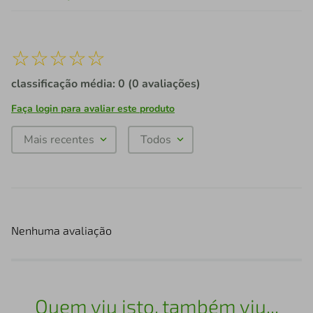
☆
☆
☆
☆
☆
classificação média: 0
(0 avaliações)
Faça login para avaliar este produto
Mais recentes
Todos
Nenhuma avaliação
Quem viu isto, também viu...