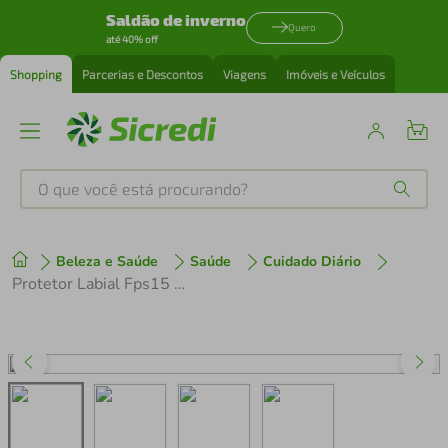
Saldão de inverno
Quero
até 40% off
Shopping
Parcerias e Descontos
Viagens
Imóveis e Veículos
O que você está procurando?
Produtos mais buscados
Beleza e Saúde
Saúde
Cuidado Diário
tenis
1
º
Protetor Labial Fps15 Panvel.
cafeteira
2
º
perfume
3
º