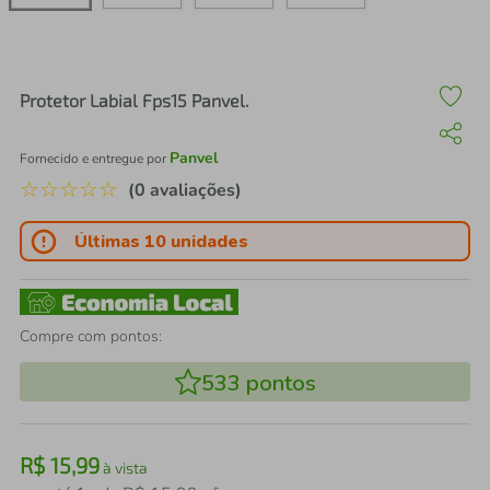
air fryer
4
º
iphone
5
º
Protetor Labial Fps15 Panvel.
Panvel
Fornecido e entregue por
☆
☆
☆
☆
☆
(0 avaliações)
Últimas 10 unidades
Compre com pontos:
533
pontos
R$
15
,
99
à vista