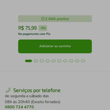
2.666
pontos
R$
75
,
99
R
-
5%
No pagamento com Pix
No 
Adicionar ao carrinho
Serviços por telefone
de segunda a sábado das
08h às 20h40 (Exceto feriados)
0800 724 4770