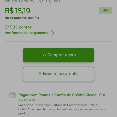
em até
1
x de
R$
15
,
99
s/juros
R$
15
,
19
-
5%
No pagamento com Pix
533
pontos
Ver formas de pagamento
Comprar agora
Adicionar ao carrinho
Pague com Pontos + Cartão de Crédito Sicredi, PIX
ou Boleto
Você pode utilizar seus Cartões de Crédito Sicredi , PIX ou
Boleto* caso não tenha pontos suficientes para a compra deste
produto.