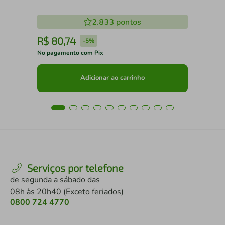
2.833
pontos
R$
80
,
74
R
-
5%
No pagamento com Pix
No 
Adicionar ao carrinho
Serviços por telefone
de segunda a sábado das
08h às 20h40 (Exceto feriados)
0800 724 4770