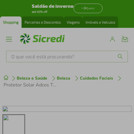
Saldão de inverno
Quero
até 40% off
Shopping
Parcerias e Descontos
Viagens
Imóveis e Veículos
O que você está procurando?
Produtos mais buscados
Beleza e Saúde
Beleza
Cuidados Faciais
tenis
1
º
Protetor Solar Adcos Tonalizante Base Stick Peach Fps 55 17g
cafeteira
2
º
perfume
3
º