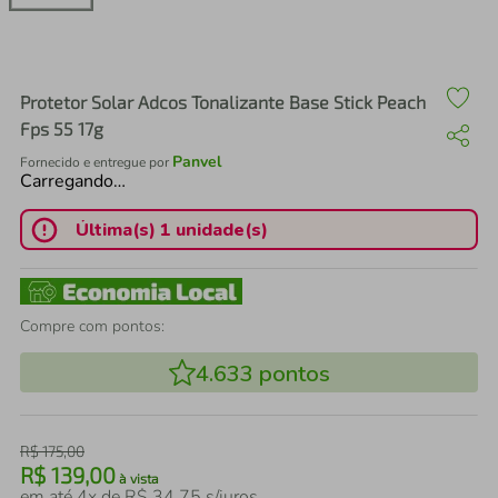
air fryer
4
º
iphone
5
º
Protetor Solar Adcos Tonalizante Base Stick Peach
Fps 55 17g
Panvel
Fornecido e entregue por
Carregando…
Última(s) 1 unidade(s)
Compre com pontos:
4.633
pontos
R$
175
,
00
R$
139
,
00
à vista
em até
4
x de
R$
34
,
75
s/juros