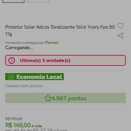
air fryer
4
º
iphone
5
º
Protetor Solar Adcos Tonalizante Stick Yvory Fps 80
17g
Panvel
Fornecido e entregue por
Carregando…
Última(s) 3 unidade(s)
Compre com pontos:
4.967
pontos
R$
175
,
00
R$
149
,
00
à vista
em até
4
x de
R$
37
,
25
s/juros