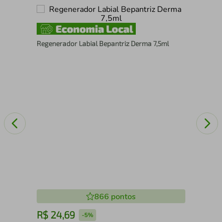
Gel
Regenerador Labial Bepantriz Derma 7,5ml
866
pontos
R$
24
,
69
R
-
5%