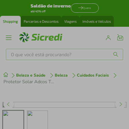
Saldão de inverno
Quero
até 40% off
Shopping
Parcerias e Descontos
Viagens
Imóveis e Veículos
O que você está procurando?
Produtos mais buscados
Beleza e Saúde
Beleza
Cuidados Faciais
tenis
1
º
Protetor Solar Adcos Tonalizante Stick Yvory Fps 80 17g
cafeteira
2
º
perfume
3
º