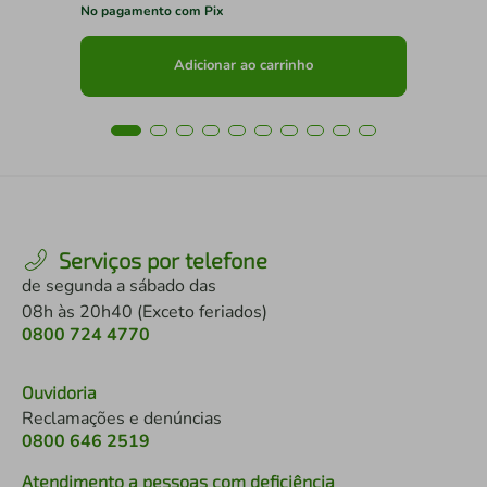
No pagamento com Pix
No 
Adicionar ao carrinho
Serviços por telefone
de segunda a sábado das
08h às 20h40 (Exceto feriados)
0800 724 4770
Ouvidoria
Reclamações e denúncias
0800 646 2519
Atendimento a pessoas com deficiência