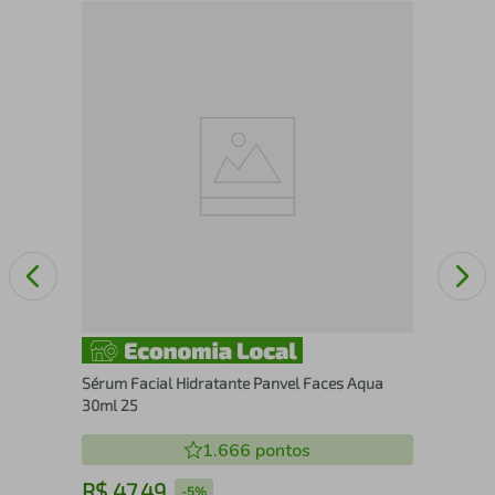
Gel
Sérum Facial Hidratante Panvel Faces Aqua
30ml 25
1.666
pontos
R$
47
,
49
R
-
5%