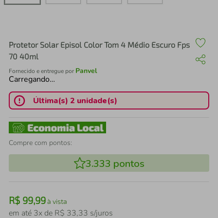
air fryer
4
º
iphone
5
º
Protetor Solar Episol Color Tom 4 Médio Escuro Fps
70 40ml
Panvel
Fornecido e entregue por
Carregando…
Última(s) 2 unidade(s)
Compre com pontos:
3.333
pontos
R$
99
,
99
à vista
em até
3
x de
R$
33
,
33
s/juros