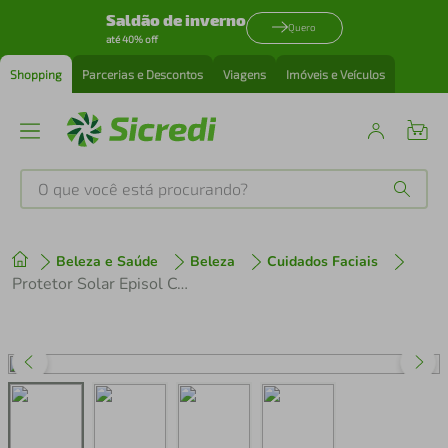
Saldão de inverno
Quero
até 40% off
Shopping
Parcerias e Descontos
Viagens
Imóveis e Veículos
O que você está procurando?
Produtos mais buscados
Beleza e Saúde
Beleza
Cuidados Faciais
tenis
1
º
Protetor Solar Episol Color Tom 4 Médio Escuro Fps 70 40ml
cafeteira
2
º
perfume
3
º