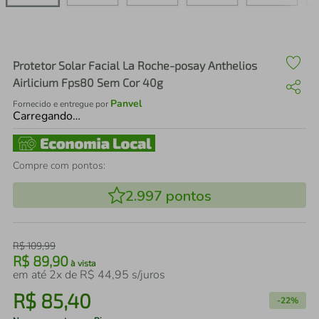
air fryer
4
º
iphone
5
º
Protetor Solar Facial La Roche-posay Anthelios
Airlicium Fps80 Sem Cor 40g
Panvel
Fornecido e entregue por
Carregando…
Compre com pontos:
2.997
pontos
R$
109
,
99
R$
89
,
90
à vista
em até
2
x de
R$
44
,
95
s/juros
R$
85
,
40
-
22%