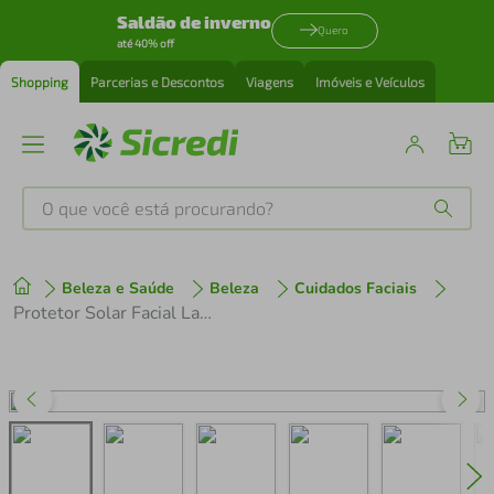
Saldão de inverno
Quero
até 40% off
Shopping
Parcerias e Descontos
Viagens
Imóveis e Veículos
O que você está procurando?
Produtos mais buscados
Beleza e Saúde
Beleza
Cuidados Faciais
tenis
1
º
Protetor Solar Facial La Roche-posay Anthelios Airlicium Fps80 Sem Cor 40g
cafeteira
2
º
perfume
3
º