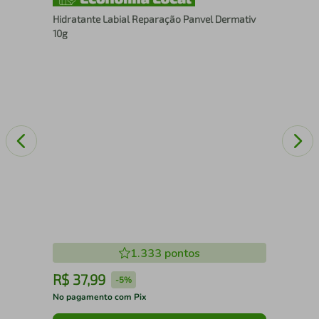
5ml
Pro
Hidratante Labial Reparação Panvel Dermativ
Dai
10g
1.333
pontos
R$
37
,
99
R
-
5%
No pagamento com Pix
No 