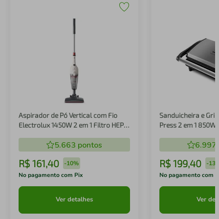
Aspirador de Pó Vertical com Fio
Sanduicheira e Gril
Electrolux 1450W 2 em 1 Filtro HEPA
Press 2 em 1 850W
Branco (STK14B)
5.663
pontos
6.997
R$
161
,
40
R$
199
,
40
-
10%
-
13
No pagamento com Pix
No pagamento com P
Ver detalhes
Ver det