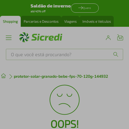
Saldão de inverno
Quero
até 40% off
Shopping
Parcerias e Descontos
Viagens
Imóveis e Veículos
O que você está procurando?
Produtos mais buscados
protetor-solar-granado-bebe-fps-70-120g-144932
tenis
1
º
cafeteira
2
º
perfume
3
º
OOPS!