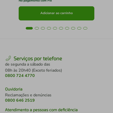
No pagamento com Pix
No 
Adicionar ao carrinho
Serviços por telefone
de segunda a sábado das
08h às 20h40 (Exceto feriados)
0800 724 4770
Ouvidoria
Reclamações e denúncias
0800 646 2519
Atendimento a pessoas com deficiência