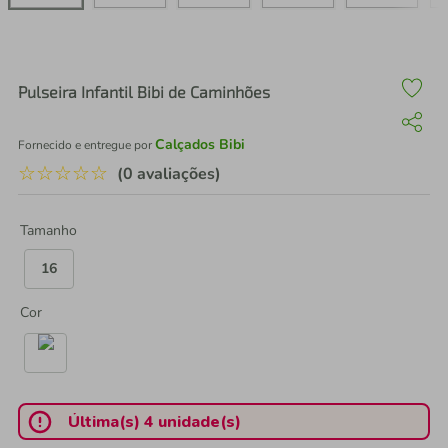
air fryer
4
º
iphone
5
º
Pulseira Infantil Bibi de Caminhões
Calçados Bibi
Fornecido e entregue por
☆
☆
☆
☆
☆
(0 avaliações)
Tamanho
16
Cor
Última(s) 4 unidade(s)