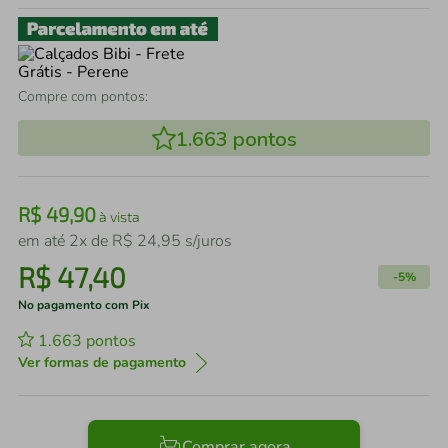
Compre com pontos:
1.663
pontos
R$
49
,
90
à vista
em até
2
x de
R$
24
,
95
s/juros
R$
47
,
40
-
5%
No pagamento com Pix
1.663
pontos
Ver formas de pagamento
Comprar agora