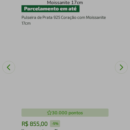
ema
Pul
Pulseira de Prata 925 Coração com Moissanite
17cm
30.000
pontos
R$
855
,
00
R
-
5%