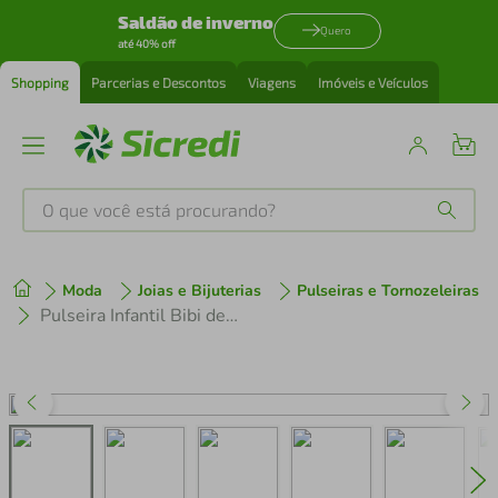
Saldão de inverno
Quero
até 40% off
Shopping
Parcerias e Descontos
Viagens
Imóveis e Veículos
O que você está procurando?
Produtos mais buscados
Moda
Joias e Bijuterias
Pulseiras e Tornozeleiras
tenis
1
º
Pulseira Infantil Bibi de Caminhões
cafeteira
2
º
perfume
3
º