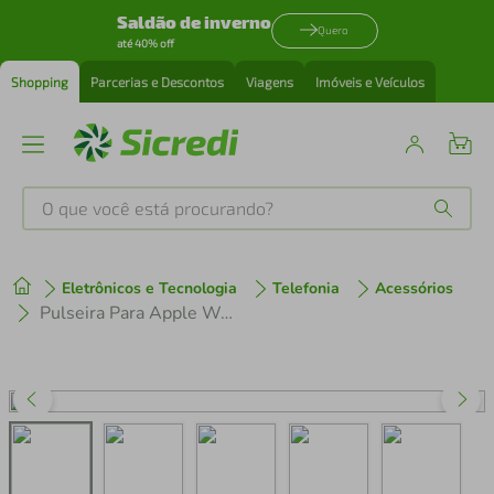
Saldão de inverno
Quero
até 40% off
Shopping
Parcerias e Descontos
Viagens
Imóveis e Veículos
O que você está procurando?
Produtos mais buscados
Eletrônicos e Tecnologia
Telefonia
Acessórios
tenis
1
º
Pulseira Para Apple Watch 38mm / 40mm Nylon Trigger - Rosa - Gshield
cafeteira
2
º
perfume
3
º