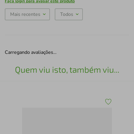
Faça login para avaliar este produto
Mais recentes
Todos
Carregando avaliações…
Quem viu isto, também viu...
Pel
- G