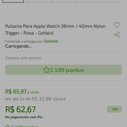
air fryer
4
º
iphone
5
º
Pulseira Para Apple Watch 38mm / 40mm Nylon
Trigger - Rosa - Gshield
Gshield
Fornecido e entregue por
Carregando…
Compre com pontos:
2.199
pontos
R$
65
,
97
à vista
em até
2
x de
R$
32
,
98
s/juros
R$
62
,
67
-
5%
No pagamento com Pix