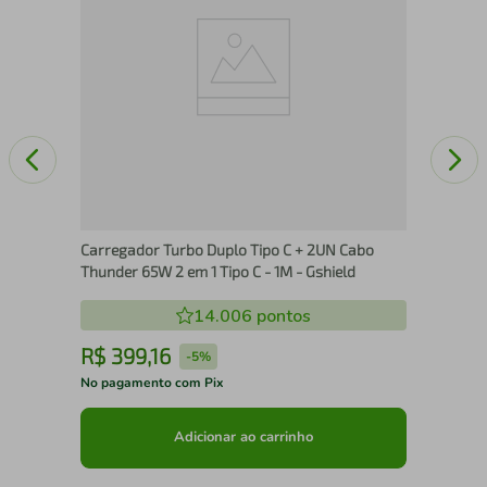
Carregador Turbo Duplo Tipo C + 2UN Cabo
Thunder 65W 2 em 1 Tipo C - 1M - Gshield
14.006
pontos
R$
399
,
16
R
-
5%
No pagamento com Pix
No 
Adicionar ao carrinho