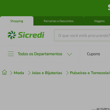
Shopping
Parcerias e Descontos
Viagens
O que você está procurando?
Produtos mais buscados
Todos os Departamentos
Cupons
tenis
1
º
Moda
Joias e Bijuterias
Pulseiras e Tornozelei
cafeteira
2
º
perfume
3
º
air fryer
4
º