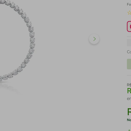
Fo
C
R
e
No