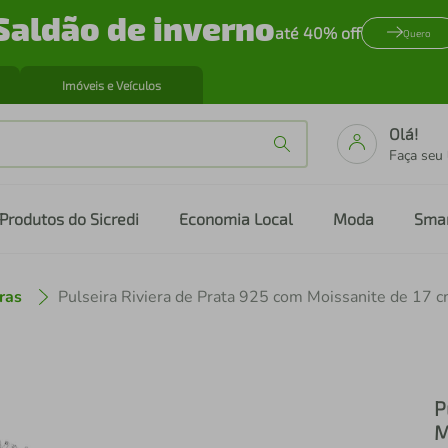
Saldão de inverno
até 40% off
Quero
Imóveis e Veículos
Olá!
Faça seu
Produtos do Sicredi
Economia Local
Moda
Sma
ras
Pulseira Riviera de Prata 925 com Moissanite de 17 
P
M