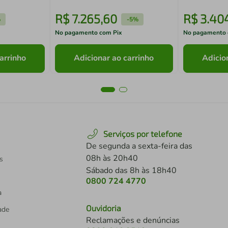
R$
7
.
265
,
60
R$
3
.
40
%
-
5%
No pagamento com Pix
No pagamento 
arrinho
Adicionar ao carrinho
Adicio
Serviços por telefone
De segunda a sexta-feira das
08h às 20h40
s
Sábado das 8h às 18h40
0800 724 4770
a
Ouvidoria
dade
Reclamações e denúncias