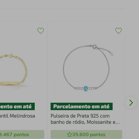
Puls
cm
antil Melindrosa
Pulseira de Prata 925 com
banho de ródio, Moissanite e
Topázio Swiss
9.467
pontos
35.600
pontos