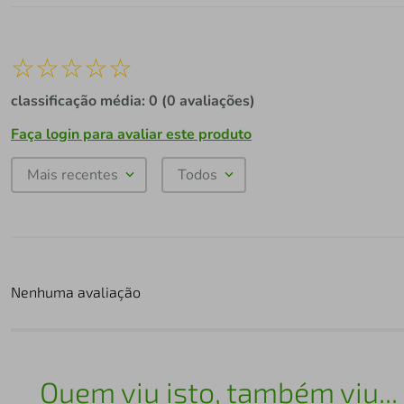
☆
☆
☆
☆
☆
classificação média: 0
(0 avaliações)
Faça login para avaliar este produto
Mais recentes
Todos
Nenhuma avaliação
Quem viu isto, também viu...