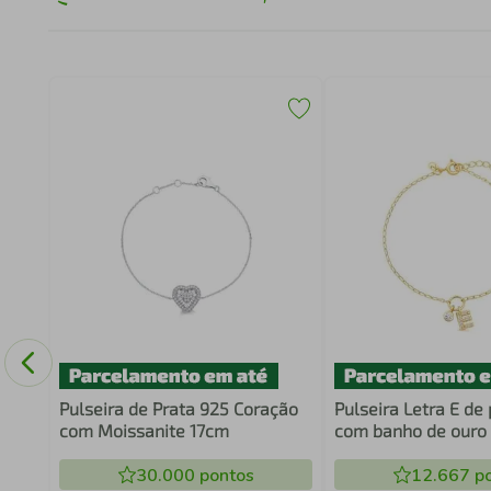
o 18k
Pulseira de Prata 925 Coração
Pulseira Letra E de
com Moissanite 17cm
com banho de ouro 
Zircônias
30.000
pontos
12.667
po