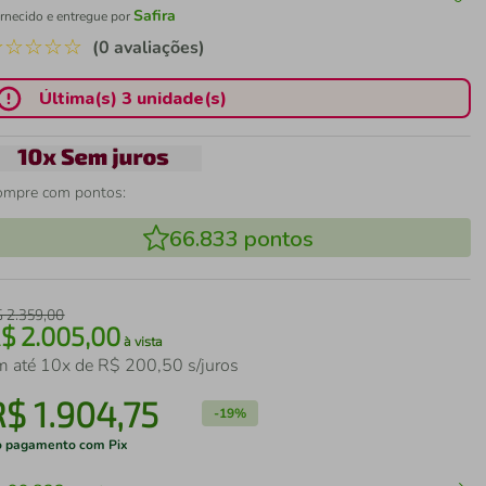
Safira
rnecido e entregue por
☆
☆
☆
☆
☆
(0 avaliações)
Última(s) 3 unidade(s)
ompre com pontos:
66.833
pontos
$
2
.
359
,
00
R$
2
.
005
,
00
à vista
m até
10
x de
R$
200
,
50
s/juros
R$
1
.
904
,
75
-
19%
 pagamento com Pix