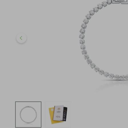
iphone
5
º