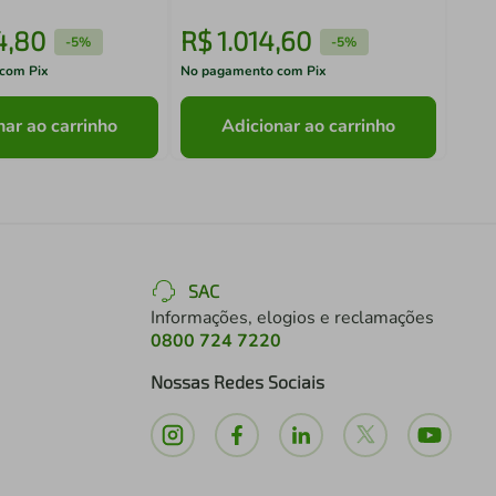
4
,
80
R$
1
.
014
,
60
R$
-
5%
-
5%
com Pix
No pagamento com Pix
No pa
nar ao carrinho
Adicionar ao carrinho
SAC
Informações, elogios e reclamações
0800 724 7220
Nossas Redes Sociais