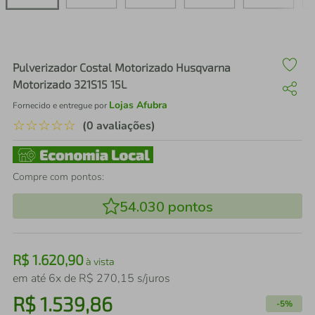
air fryer
4
º
iphone
5
º
Pulverizador Costal Motorizado Husqvarna
Motorizado 321S15 15L
Lojas Afubra
Fornecido e entregue por
☆
☆
☆
☆
☆
(0 avaliações)
Compre com pontos:
54.030
pontos
R$
1
.
620
,
90
à vista
em até
6
x de
R$
270
,
15
s/juros
R$
1
.
539
,
86
-
5%