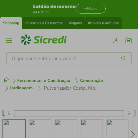
Saldão de inverno
Quero
até 40% off
Shopping
Parcerias e Descontos
Viagens
Imóveis e Veículos
O que você está procurando?
Produtos mais buscados
Ferramentas e Construção
Construção
tenis
1
º
Pulverizador Costal Motorizado Husqvarna Motorizado 321S15 15L
Jardinagem
cafeteira
2
º
perfume
3
º