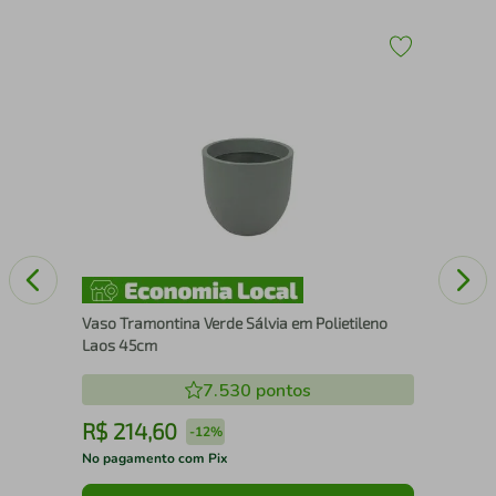
Vas
54
Vaso Tramontina Verde Sálvia em Polietileno
Laos 45cm
7.530
pontos
R$
214
,
60
R
-
12%
No pagamento com Pix
No 