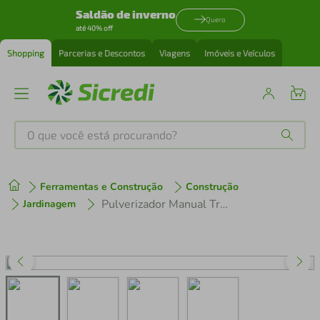
Saldão de inverno
Quero
até 40% off
Shopping
Parcerias e Descontos
Viagens
Imóveis e Veículos
O que você está procurando?
Produtos mais buscados
Ferramentas e Construção
Construção
tenis
1
º
Pulverizador Manual Tramontina em Plástico - 1 Litro
Jardinagem
cafeteira
2
º
perfume
3
º