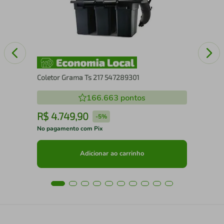
Coletor Grama Ts 217 547289301
166.663
pontos
R$
4
.
749
,
90
R
-
5%
No pagamento com Pix
No 
Adicionar ao carrinho