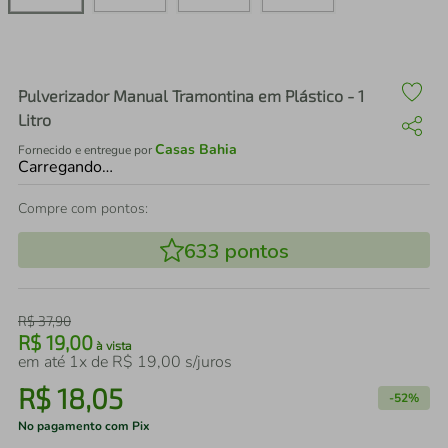
air fryer
4
º
iphone
5
º
Pulverizador Manual Tramontina em Plástico - 1
Litro
Casas Bahia
Fornecido e entregue por
Carregando…
Compre com pontos:
633
pontos
R$
37
,
90
R$
19
,
00
à vista
em até
1
x de
R$
19
,
00
s/juros
R$
18
,
05
-
52%
No pagamento com Pix