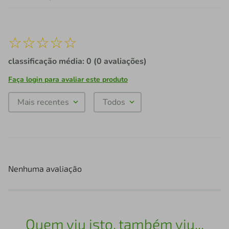
☆
☆
☆
☆
☆
classificação média: 0
(0 avaliações)
Faça login para avaliar este produto
Mais recentes
Todos
Nenhuma avaliação
Quem viu isto, também viu...