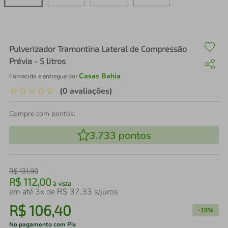
air fryer
4
º
iphone
5
º
Pulverizador Tramontina Lateral de Compressão
Prévia - 5 litros
Casas Bahia
Fornecido e entregue por
☆
☆
☆
☆
☆
(0 avaliações)
Compre com pontos:
3.733
pontos
R$
131
,
90
R$
112
,
00
à vista
em até
3
x de
R$
37
,
33
s/juros
R$
106
,
40
-
19%
No pagamento com Pix