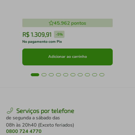
45.962
pontos
R$
1
.
309
,
91
R
-
5%
No pagamento com Pix
No 
Adicionar ao carrinho
Serviços por telefone
de segunda a sábado das
08h às 20h40 (Exceto feriados)
0800 724 4770