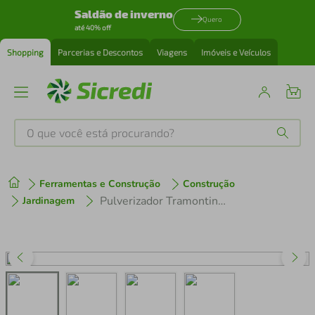
Saldão de inverno
Quero
até 40% off
Shopping
Parcerias e Descontos
Viagens
Imóveis e Veículos
O que você está procurando?
Produtos mais buscados
Ferramentas e Construção
Construção
tenis
1
º
Pulverizador Tramontina Lateral de Compressão Prévia - 5 litros
Jardinagem
cafeteira
2
º
perfume
3
º