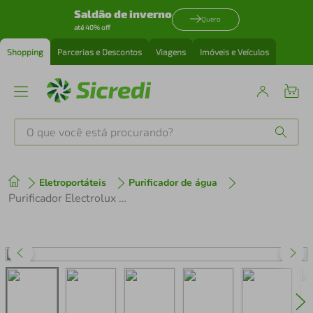
Saldão de inverno
Quero
até 40% off
Shopping
Parcerias e Descontos
Viagens
Imóveis e Veículos
O que você está procurando?
Produtos mais buscados
Eletroportáteis
Purificador de água
tenis
1
º
Purificador Electrolux Água Gelada 3 Níveis Cinza Efficient Eletrônico (PE15X) - Bivolt
cafeteira
2
º
perfume
3
º