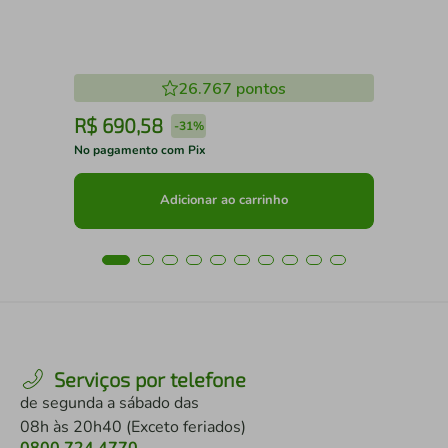
26.767
pontos
R$
690
,
58
R
-
31%
No pagamento com Pix
No 
Adicionar ao carrinho
Serviços por telefone
de segunda a sábado das
08h às 20h40 (Exceto feriados)