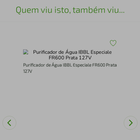
Quem viu isto, também viu...
 e
Beb
Purificador de Água IBBL Especiale FR600 Prata
co
127V