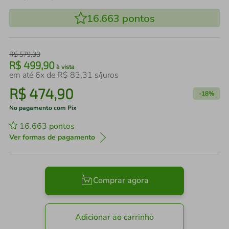
16.663
pontos
R$
579
,
00
R$
499
,
90
à vista
em até
6
x de
R$
83
,
31
s/juros
R$
474
,
90
-
18%
No pagamento com Pix
16.663
pontos
Ver formas de pagamento
Comprar agora
Adicionar ao carrinho