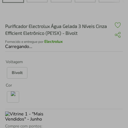
air fryer
4
º
iphone
5
º
Purificador Electrolux Água Gelada 3 Níveis Cinza
Efficient Eletrônico (PE15X) - Bivolt
Electrolux
Fornecido e entregue por
Carregando…
Voltagem
Bivolt
Cor
Compre com pontos: