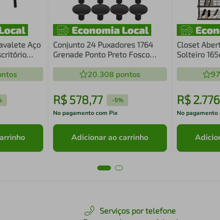
avalete Aço
Conjunto 24 Puxadores 1764
Closet Aber
critório
Grenade Ponto Preto Fosco
Solteiro 165
5x73x54cm
Móveis Armários Gavetas
Preto
ntos
Torralba
20.308
pontos
97
R$
578
,
77
R$
2
.
776
%
-
5%
No pagamento com Pix
No pagamento 
arrinho
Adicionar ao carrinho
Adicio
Serviços por telefone