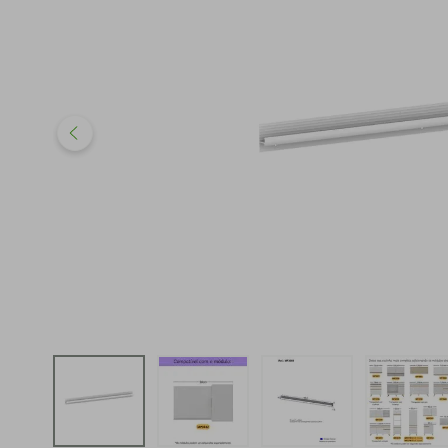
iphone
5
º