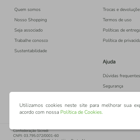
Quem somos
Trocas e devoluçõe
Nosso Shopping
Termos de uso
Seja associado
Políticas de entreg
Trabalhe conosco
Política de privaci
Sustentabilidade
Ajuda
Dúvidas frequente
Segurança
Utilizamos cookies neste site para melhorar sua ex
acordo com nossa
Política de Cookies
.
Confederação Sicredi
CNPJ: 03.795.072/0001-60