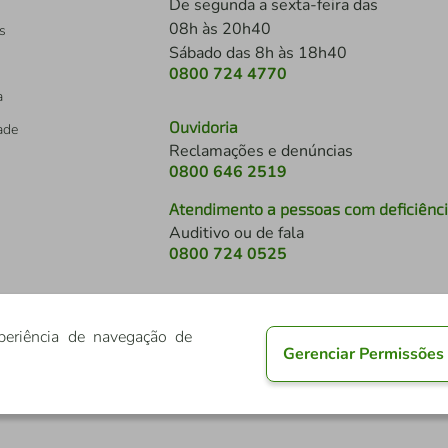
De segunda a sexta-feira das
08h às 20h40
s
Sábado das 8h às 18h40
0800 724 4770
a
Ouvidoria
dade
Reclamações e denúncias
0800 646 2519
Atendimento a pessoas com deficiênc
Auditivo ou de fala
s
0800 724 0525
periência de navegação de
Gerenciar Permissões