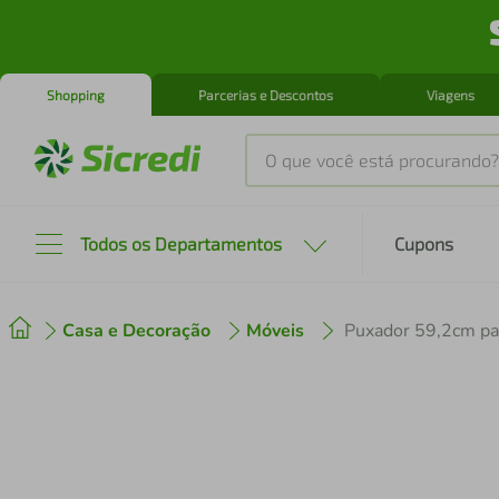
Shopping
Parcerias e Descontos
Viagens
O que você está procurando?
Produtos mais buscados
Todos os Departamentos
Cupons
tenis
1
º
Casa e Decoração
Móveis
cafeteira
2
º
perfume
3
º
air fryer
4
º