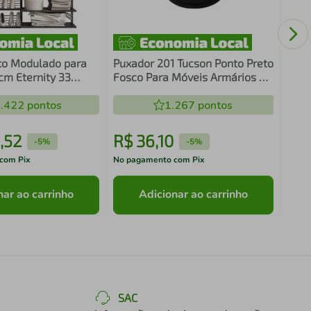
3cm 
Torr
Móv
to Modulado para
Puxador 201 Tucson Ponto Preto
cm Eternity 33
Fosco Para Móveis Armários e
Gavetas
.422
pontos
1.267
pontos
,
52
R$
36
,
10
R$
-
5%
-
5%
com Pix
No pagamento com Pix
No pa
nar ao carrinho
Adicionar ao carrinho
SAC