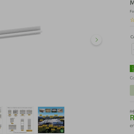
M
Fo
C
C
R
e