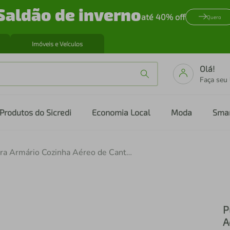
Saldão de inverno
até 40% off
Quero
Imóveis e Veículos
Olá!
Faça seu
Produtos do Sicredi
Economia Local
Moda
Sma
Puxador 59,2cm para Armário Cozinha Aéreo de Canto 90cm Veneza Multimóveis MP3088
P
A