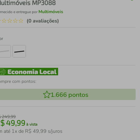
ultimóveis MP3088
Multimóveis
rnecido e entregue por
☆
☆
☆
☆
☆
(0 avaliações)
or
ompre com pontos:
1.666
pontos
$
249
,
99
R$
49
,
99
à vista
m até
1
x de
R$
49
,
99
s/juros