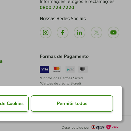
Informações, elogios e reclamações
0800 724 7220
Nossas Redes Sociais
Formas de Pagamento
ia
*Pontos dos Cartões Sicredi
*Cartões de crédito Sicredi
*Boleto exclusivo para associados PJ
*É vedada a cobrança de preço superior, valor ou
encargo adicional para pagamentos por meio de
 de Cookies
Permitir todos
Pix à vista.
Desenvolvido por