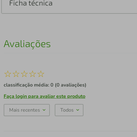
Ficha técnica
Avaliações
☆
☆
☆
☆
☆
classificação média: 0
(0 avaliações)
Faça login para avaliar este produto
Mais recentes
Todos