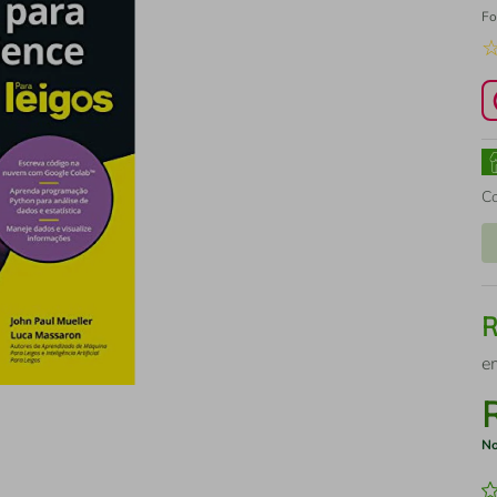
Fo
C
e
No