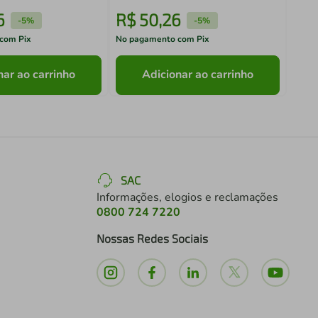
6
R$
50
,
26
R$
-
5%
-
5%
com Pix
No pagamento com Pix
No pa
nar ao carrinho
Adicionar ao carrinho
SAC
Informações, elogios e reclamações
0800 724 7220
Nossas Redes Sociais