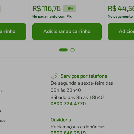
R$
116
,
76
R$
44
,
5
-
5%
No pagamento com Pix
No pagamento 
arrinho
Adicionar ao carrinho
Adicio
Serviços por telefone
De segunda a sexta-feira das
08h às 20h40
s
Sábado das 8h às 18h40
0800 724 4770
a
Ouvidoria
dade
Reclamações e denúncias
0800 646 2519