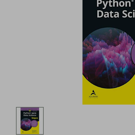
iphone
5
º