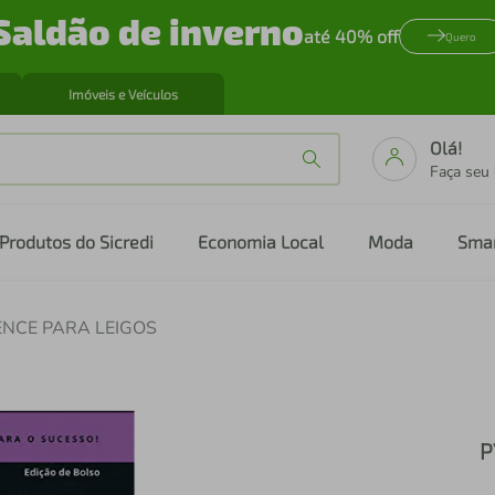
Saldão de inverno
até 40% off
Quero
Imóveis e Veículos
Olá!
Faça seu
Produtos do Sicredi
Economia Local
Moda
Sma
ENCE PARA LEIGOS
P