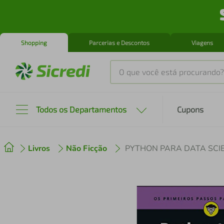
Shopping
Parcerias e Descontos
Viagens
O que você está procurando?
Produtos mais buscados
Todos os Departamentos
Cupons
tenis
1
º
Livros
Não Ficção
PYTHON PARA DATA SCI
cafeteira
2
º
perfume
3
º
air fryer
4
º