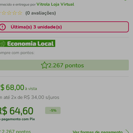
Vitrola Loja Virtual
rnecido e entregue por
☆
☆
☆
☆
☆
(0 avaliações)
Última(s) 3 unidade(s)
ompre com pontos:
2.267
pontos
R$
68
,
00
à vista
m até
2
x de
R$
34
,
00
s/juros
R$
64
,
60
-
5%
 pagamento com Pix
2.267
pontos
Ver formas de pagamento