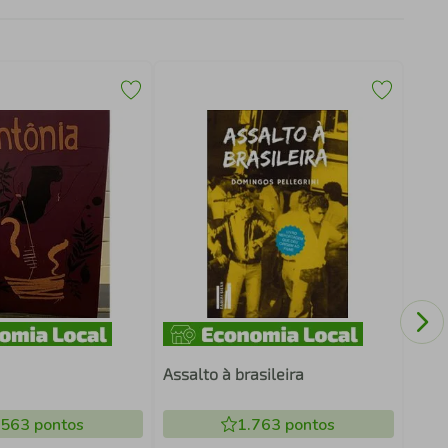
João
Boss
Assalto à brasileira
.563
pontos
1.763
pontos