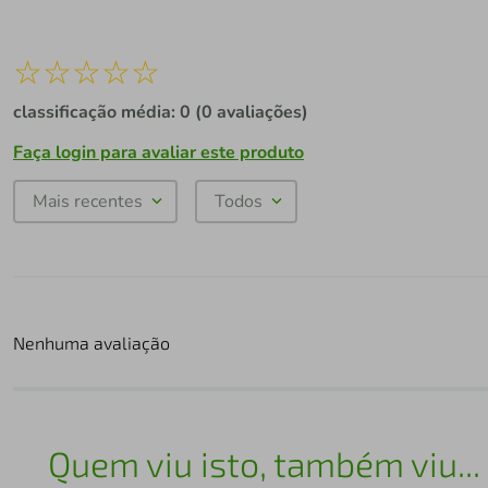
☆
☆
☆
☆
☆
classificação média: 0
(0 avaliações)
Faça login para avaliar este produto
Mais recentes
Todos
Nenhuma avaliação
Quem viu isto, também viu...