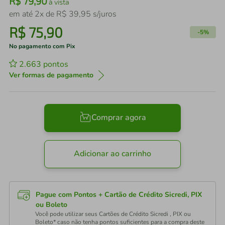
R$
79
,
90
à vista
em até
2
x de
R$
39
,
95
s/juros
R$
75
,
90
-
5%
No pagamento com Pix
2.663
pontos
Ver formas de pagamento
Comprar agora
Adicionar ao carrinho
Pague com Pontos + Cartão de Crédito Sicredi, PIX
ou Boleto
Você pode utilizar seus Cartões de Crédito Sicredi , PIX ou
Boleto* caso não tenha pontos suficientes para a compra deste