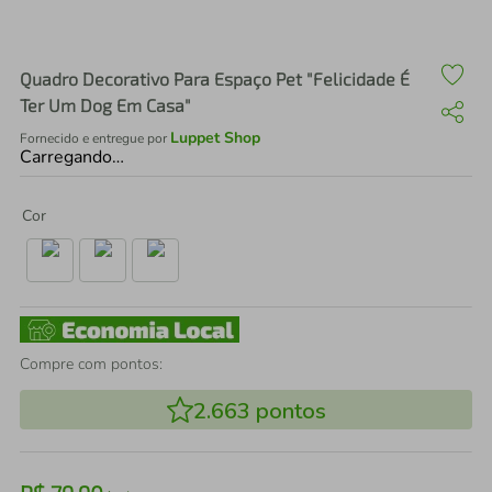
air fryer
4
º
iphone
5
º
Quadro Decorativo Para Espaço Pet "Felicidade É
Ter Um Dog Em Casa"
Luppet Shop
Fornecido e entregue por
Carregando…
Cor
Compre com pontos:
2.663
pontos