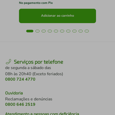
No pagamento com Pix
No 
Adicionar ao carrinho
Serviços por telefone
de segunda a sábado das
08h às 20h40 (Exceto feriados)
0800 724 4770
Ouvidoria
Reclamações e denúncias
0800 646 2519
Atendimento a pessoas com deficiência