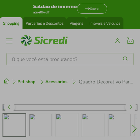
Saldão de inverno
Quero
até 40% off
Shopping
Parcerias e Descontos
Viagens
Imóveis e Veículos
O que você está procurando?
Produtos mais buscados
Quadro Decorativo Para Espaço Pet "Felicidade É Ter Um Dog Em Casa"
Pet shop
Acessórios
tenis
1
º
cafeteira
2
º
perfume
3
º