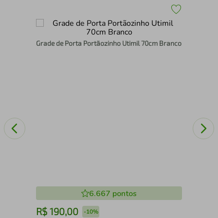
Grade de Porta Portãozinho Utimil 70cm Branco
a
6.667
pontos
R$
190
,
00
R
-
10%