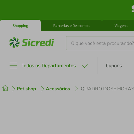
Shopping
Parcerias e Descontos
Viagens
O que você está procurando?
Produtos mais buscados
Todos os Departamentos
Cupons
tenis
1
º
Pet shop
Acessórios
QUADRO DOSE HORAS
cafeteira
2
º
perfume
3
º
air fryer
4
º