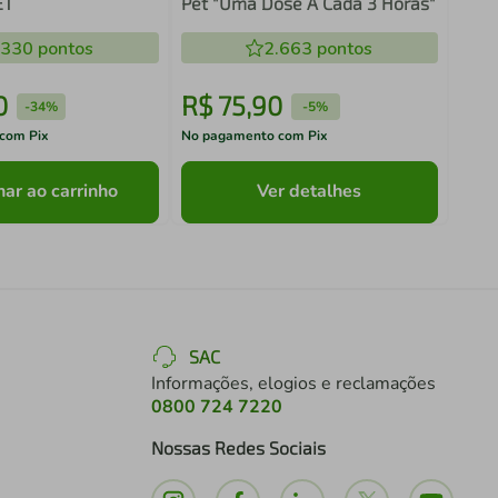
ET
Pet "Uma Dose A Cada 3 Horas"
.330
pontos
2.663
pontos
0
R$
75
,
90
R$
-
34%
-
5%
com Pix
No pagamento com Pix
No pa
nar ao carrinho
Ver detalhes
SAC
Informações, elogios e reclamações
0800 724 7220
Nossas Redes Sociais