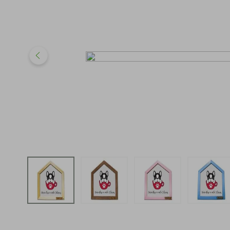
iphone
5
º