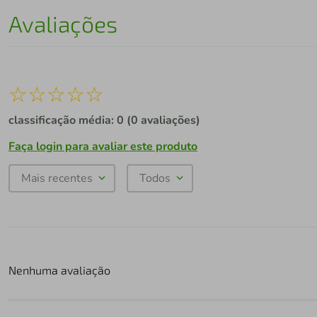
Avaliações
☆
☆
☆
☆
☆
classificação média: 0
(0 avaliações)
Faça login para avaliar este produto
Mais recentes
Todos
Nenhuma avaliação