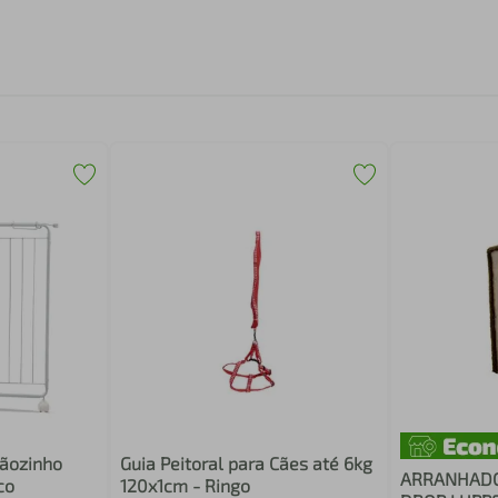
tãozinho
Guia Peitoral para Cães até 6kg
ARRANHAD
co
120x1cm - Ringo