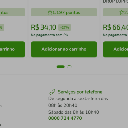
DROP LUPP
ntos
1.197
pontos
2
R$
34
,
10
R$
66
,
4
%
-
27%
No pagamento com Pix
No pagamento 
arrinho
Adicionar ao carrinho
Adicio
Serviços por telefone
De segunda a sexta-feira das
08h às 20h40
s
Sábado das 8h às 18h40
0800 724 4770
a