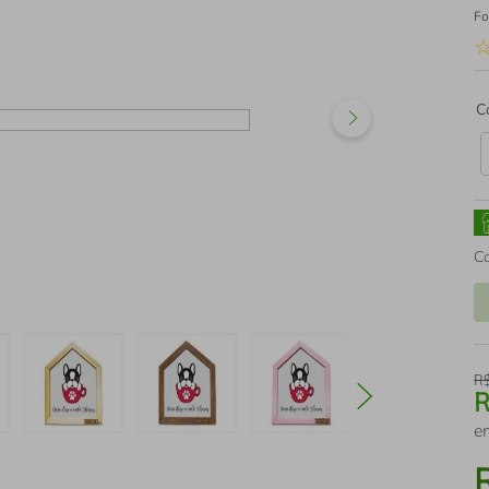
Fo
C
C
R
e