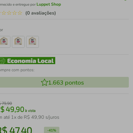
Luppet Shop
rnecido e entregue por
☆
☆
☆
☆
☆
(0 avaliações)
or
ompre com pontos:
1.663
pontos
$
79
,
90
R$
49
,
90
à vista
m até
1
x de
R$
49
,
90
s/juros
R$
47
,
40
-
41%