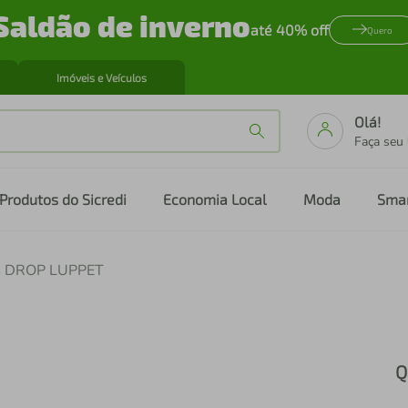
Saldão de inverno
até 40% off
Quero
Imóveis e Veículos
Olá!
Faça seu
Produtos do Sicredi
Economia Local
Moda
Sma
 DROP LUPPET
Q