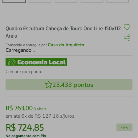
air fryer
4
º
iphone
5
º
Quadro Escultura Cabeça de Touro One Line 150x112
Areia
Casa do Arquiteto
Fornecido e entregue por
Carregando…
Compre com pontos:
25.433
pontos
R$
763
,
00
à vista
em até
6
x de
R$
127
,
16
s/juros
R$
724
,
85
-
5%
No pagamento com Pix