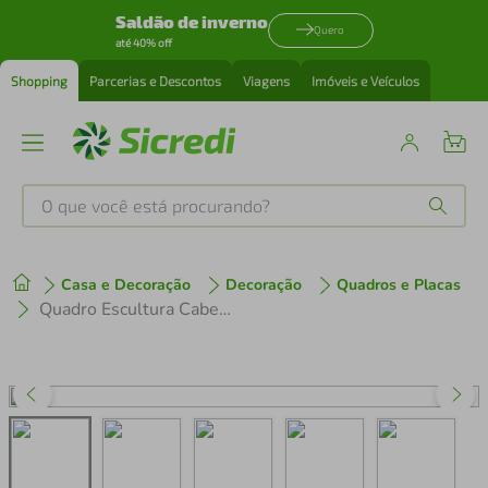
Saldão de inverno
Quero
até 40% off
Shopping
Parcerias e Descontos
Viagens
Imóveis e Veículos
O que você está procurando?
Produtos mais buscados
Casa e Decoração
Decoração
Quadros e Placas
tenis
1
º
Quadro Escultura Cabeça de Touro One Line 150x112 Areia
cafeteira
2
º
perfume
3
º