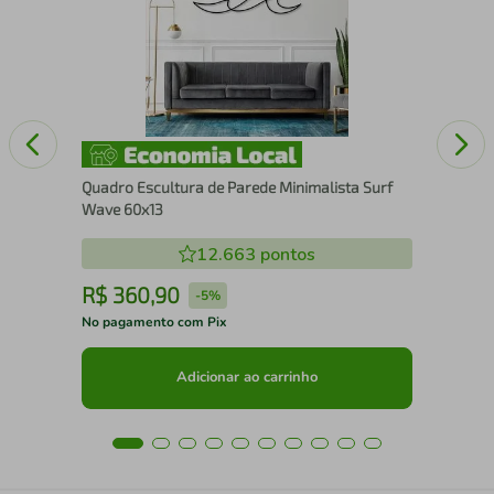
nco
25
Quadro Escultura de Parede Minimalista Surf
Wave 60x13
12.663
pontos
R$
360
,
90
R
-
5%
No pagamento com Pix
No 
Adicionar ao carrinho