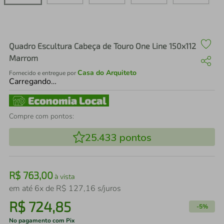
air fryer
4
º
iphone
5
º
Quadro Escultura Cabeça de Touro One Line 150x112
Marrom
Casa do Arquiteto
Fornecido e entregue por
Carregando…
Compre com pontos:
25.433
pontos
R$
763
,
00
à vista
em até
6
x de
R$
127
,
16
s/juros
R$
724
,
85
-
5%
No pagamento com Pix