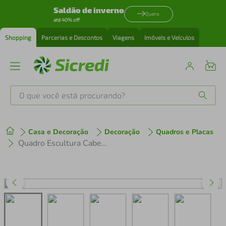
Saldão de inverno
Quero
até 40% off
Shopping
Parcerias e Descontos
Viagens
Imóveis e Veículos
O que você está procurando?
Produtos mais buscados
Casa e Decoração
Decoração
Quadros e Placas
tenis
1
º
Quadro Escultura Cabeça de Touro One Line 150x112 Marrom
cafeteira
2
º
perfume
3
º