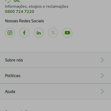
SAC
Informações, elogios e reclamações
0800 724 7220
Nossas Redes Sociais
Sobre nós
+
Políticas
+
Ajuda
+