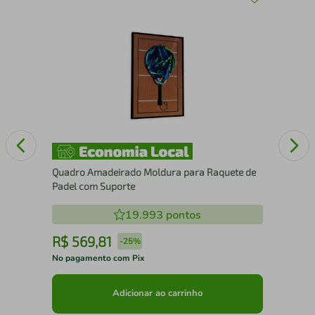
x39
Esc
25
Quadro Amadeirado Moldura para Raquete de
Padel com Suporte
19.993
pontos
R$
569
,
81
R
-
25%
No pagamento com Pix
No 
Adicionar ao carrinho