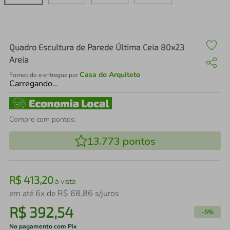
air fryer
4
º
iphone
5
º
Quadro Escultura de Parede Última Ceia 80x23
Areia
Casa do Arquiteto
Fornecido e entregue por
Carregando…
Compre com pontos:
13.773
pontos
R$
413
,
20
à vista
em até
6
x de
R$
68
,
86
s/juros
R$
392
,
54
-
5%
No pagamento com Pix