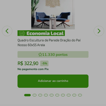
Ma
Quadro Escultura de Parede Oração do Pai
Nosso 60x55 Areia
11.330
pontos
R$
322
,
90
R
-
5%
No pagamento com Pix
No 
Adicionar ao carrinho