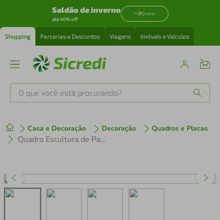
Saldão de inverno
Quero
até 40% off
Shopping
Parcerias e Descontos
Viagens
Imóveis e Veículos
O que você está procurando?
Produtos mais buscados
Casa e Decoração
Decoração
Quadros e Placas
tenis
1
º
Quadro Escultura de Parede Última Ceia 80x23 Areia
cafeteira
2
º
perfume
3
º