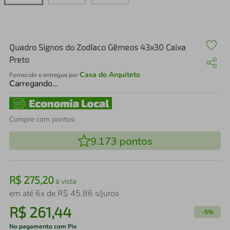
air fryer
4
º
iphone
5
º
Quadro Signos do Zodíaco Gêmeos 43x30 Caixa
Preto
Casa do Arquiteto
Fornecido e entregue por
Carregando…
Compre com pontos:
9.173
pontos
R$
275
,
20
à vista
em até
6
x de
R$
45
,
86
s/juros
R$
261
,
44
-
5%
No pagamento com Pix