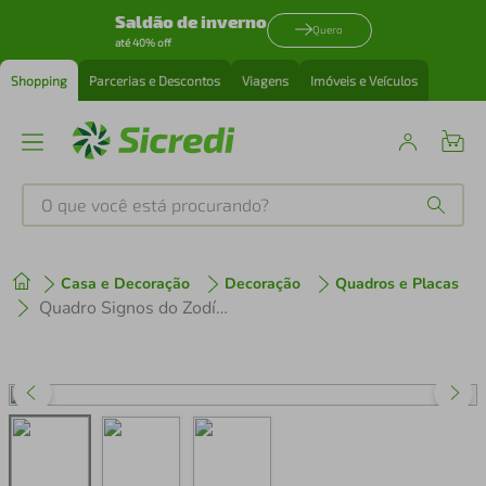
Saldão de inverno
Quero
até 40% off
Shopping
Parcerias e Descontos
Viagens
Imóveis e Veículos
O que você está procurando?
Produtos mais buscados
Casa e Decoração
Decoração
Quadros e Placas
tenis
1
º
Quadro Signos do Zodíaco Gêmeos 43x30 Caixa Preto
cafeteira
2
º
perfume
3
º