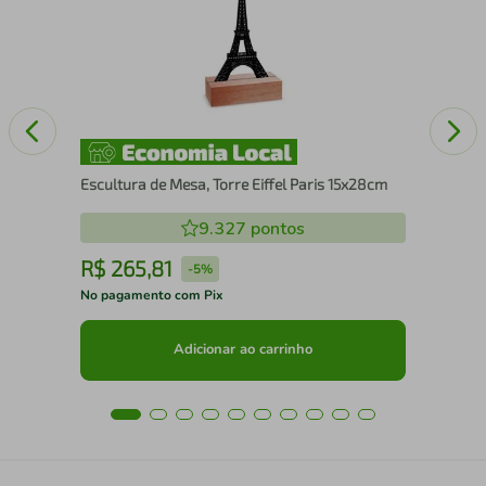
25
Escultura de Mesa, Torre Eiffel Paris 15x28cm
9.327
pontos
R$
265
,
81
R
-
5%
No pagamento com Pix
No 
Adicionar ao carrinho