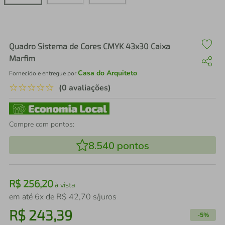
air fryer
4
º
iphone
5
º
Quadro Sistema de Cores CMYK 43x30 Caixa
Marfim
Casa do Arquiteto
Fornecido e entregue por
☆
☆
☆
☆
☆
(0 avaliações)
Compre com pontos:
8.540
pontos
R$
256
,
20
à vista
em até
6
x de
R$
42
,
70
s/juros
R$
243
,
39
-
5%