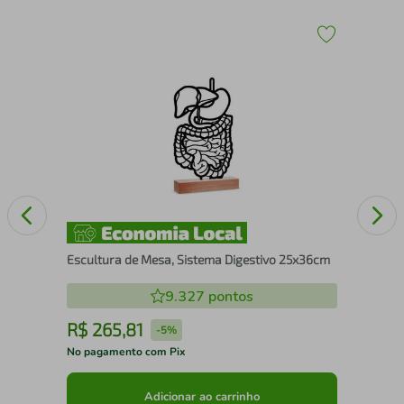
43
Esc
25
Escultura de Mesa, Sistema Digestivo 25x36cm
9.327
pontos
R$
265
,
81
R
-
5%
No pagamento com Pix
No 
Adicionar ao carrinho