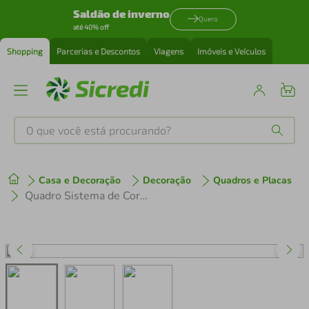
Saldão de inverno
Quero
até 40% off
Shopping
Parcerias e Descontos
Viagens
Imóveis e Veículos
O que você está procurando?
Produtos mais buscados
Casa e Decoração
Decoração
Quadros e Placas
tenis
1
º
Quadro Sistema de Cores CMYK 43x30 Caixa Marfim
cafeteira
2
º
perfume
3
º