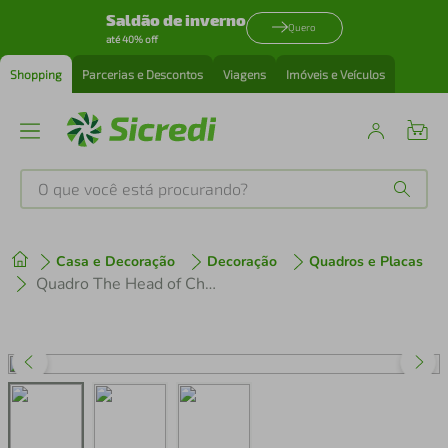
Saldão de inverno
Quero
até 40% off
Shopping
Parcerias e Descontos
Viagens
Imóveis e Veículos
O que você está procurando?
Produtos mais buscados
Casa e Decoração
Decoração
Quadros e Placas
tenis
1
º
Quadro The Head of Christ Crowned 60x43 Caixa Preto
cafeteira
2
º
perfume
3
º