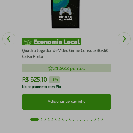
100
Quadro Jogador de Vídeo Game Console 86x60
Caixa Preto
21.933
pontos
R$
625
,
10
R
-
5%
No pagamento com Pix
No 
Adicionar ao carrinho