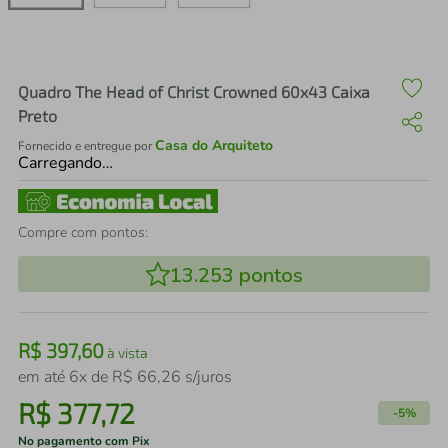
air fryer
4
º
iphone
5
º
Quadro The Head of Christ Crowned 60x43 Caixa
Preto
Casa do Arquiteto
Fornecido e entregue por
Carregando…
Compre com pontos:
13.253
pontos
R$
397
,
60
à vista
em até
6
x de
R$
66
,
26
s/juros
R$
377
,
72
-
5%
No pagamento com Pix