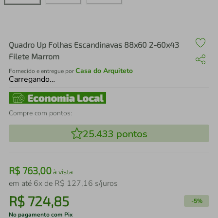
air fryer
4
º
iphone
5
º
Quadro Up Folhas Escandinavas 88x60 2-60x43
Filete Marrom
Casa do Arquiteto
Fornecido e entregue por
Carregando…
Compre com pontos:
25.433
pontos
R$
763
,
00
à vista
em até
6
x de
R$
127
,
16
s/juros
R$
724
,
85
-
5%
No pagamento com Pix