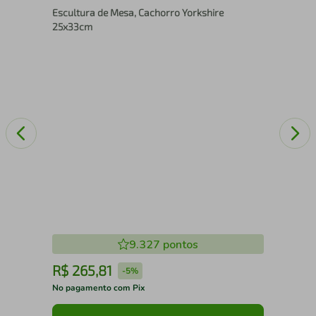
Escultura de Mesa, Cachorro Yorkshire
15
25x33cm
9.327
pontos
R$
265
,
81
R
-
5%
No pagamento com Pix
No 