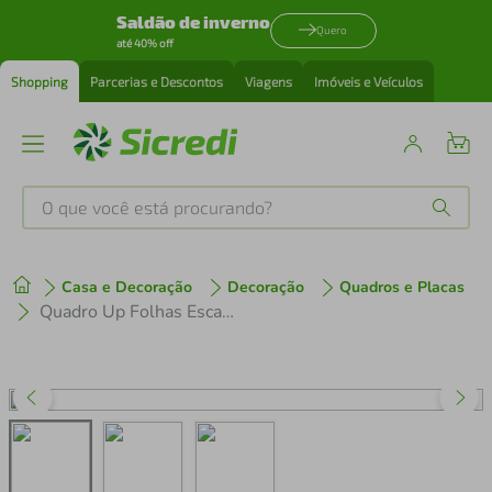
Saldão de inverno
Quero
até 40% off
Shopping
Parcerias e Descontos
Viagens
Imóveis e Veículos
O que você está procurando?
Produtos mais buscados
Casa e Decoração
Decoração
Quadros e Placas
tenis
1
º
Quadro Up Folhas Escandinavas 88x60 2-60x43 Filete Marrom
cafeteira
2
º
perfume
3
º