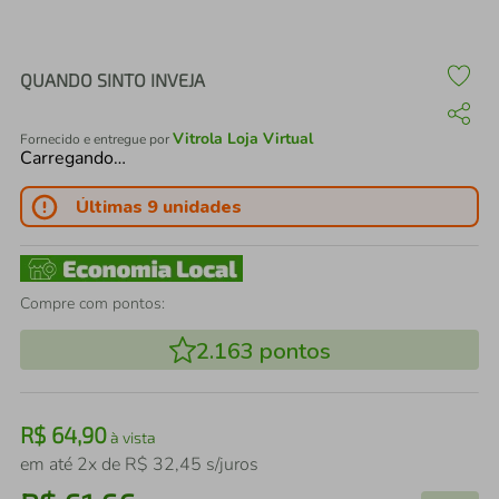
air fryer
4
º
iphone
5
º
QUANDO SINTO INVEJA
Vitrola Loja Virtual
Fornecido e entregue por
Carregando…
Últimas 9 unidades
Compre com pontos:
2.163
pontos
R$
64
,
90
à vista
em até
2
x de
R$
32
,
45
s/juros