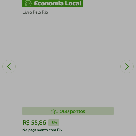
Livro Pelo Rio
Liv
1.960
pontos
R$
55
,
86
R
-
5%
No pagamento com Pix
No 