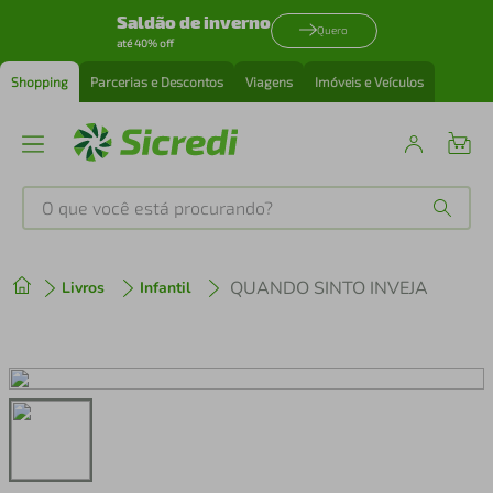
Saldão de inverno
Quero
até 40% off
Shopping
Parcerias e Descontos
Viagens
Imóveis e Veículos
O que você está procurando?
Produtos mais buscados
QUANDO SINTO INVEJA
Livros
Infantil
tenis
1
º
cafeteira
2
º
perfume
3
º