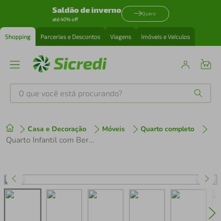
Saldão de inverno
Quero
até 40% off
Shopping
Parcerias e Descontos
Viagens
Imóveis e Veículos
O que você está procurando?
Produtos mais buscados
Casa e Decoração
Móveis
Quarto completo
tenis
1
º
Quarto Infantil com Berço 3 em 1 Luíza Multimóveis Branco
cafeteira
2
º
perfume
3
º