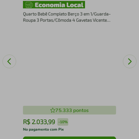
Qua
co
Rou
Quarto Bebê Completo Berço 3 em 1/Guarda-
Mu
Roupa 3 Portas/Cômoda 4 Gavetas Vicente
Multimóveis MP4845
75.333
pontos
R$
2
.
033
,
99
R
-
10%
No pagamento com Pix
No 