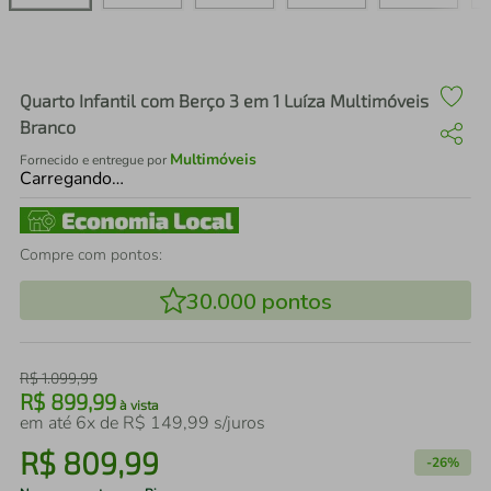
air fryer
4
º
iphone
5
º
Quarto Infantil com Berço 3 em 1 Luíza Multimóveis
Branco
Multimóveis
Fornecido e entregue por
Carregando…
Compre com pontos:
30.000
pontos
R$
1
.
099
,
99
R$
899
,
99
à vista
em até
6
x de
R$
149
,
99
s/juros
R$
809
,
99
-
26%