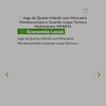
Qua
3 e
Jogo de Quarto Infantil com Minicama
MP
Montessoriana e Guarda-roupa Ternura
Multimóveis MP4831