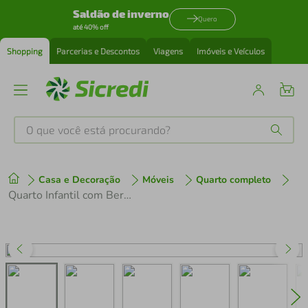
Saldão de inverno
Quero
até 40% off
Shopping
Parcerias e Descontos
Viagens
Imóveis e Veículos
O que você está procurando?
Produtos mais buscados
Casa e Decoração
Móveis
Quarto completo
tenis
1
º
Quarto Infantil com Berço-Cômoda e Colchão Incluso Laura Multimóveis Branco
cafeteira
2
º
perfume
3
º