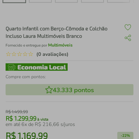
air fryer
4
º
iphone
5
º
Quarto Infantil com Berço-Cômoda e Colchão
Incluso Laura Multimóveis Branco
Multimóveis
Fornecido e entregue por
☆
☆
☆
☆
☆
(0 avaliações)
Compre com pontos:
43.333
pontos
R$
1
.
499
,
99
R$
1
.
299
,
99
à vista
em até
6
x de
R$
216
,
66
s/juros
R$
1
.
169
,
99
-
22%