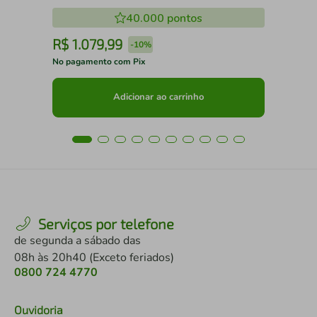
40.000
pontos
R$
1
.
079
,
99
R
-
10%
No pagamento com Pix
No 
Adicionar ao carrinho
Serviços por telefone
de segunda a sábado das
08h às 20h40 (Exceto feriados)
0800 724 4770
Ouvidoria