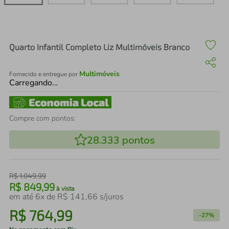
air fryer
4
º
iphone
5
º
Quarto Infantil Completo Liz Multimóveis Branco
Multimóveis
Fornecido e entregue por
Carregando…
Compre com pontos:
28.333
pontos
R$
1
.
049
,
99
R$
849
,
99
à vista
em até
6
x de
R$
141
,
66
s/juros
R$
764
,
99
-
27%