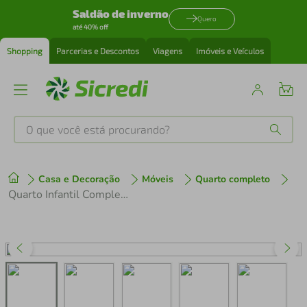
Saldão de inverno
Quero
até 40% off
Shopping
Parcerias e Descontos
Viagens
Imóveis e Veículos
O que você está procurando?
Produtos mais buscados
Casa e Decoração
Móveis
Quarto completo
tenis
1
º
Quarto Infantil Completo Liz Multimóveis Branco
cafeteira
2
º
perfume
3
º