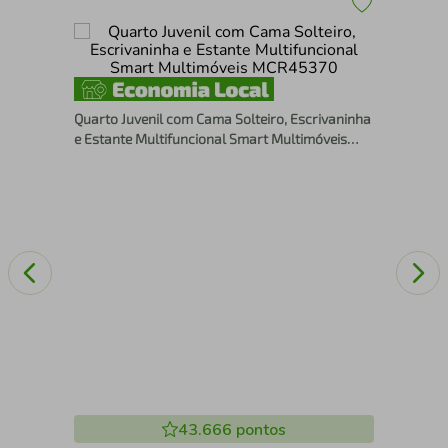
s
Jog
Inc
Quarto Juvenil com Cama Solteiro, Escrivaninha
MP
e Estante Multifuncional Smart Multimóveis
MCR45370
43.666
pontos