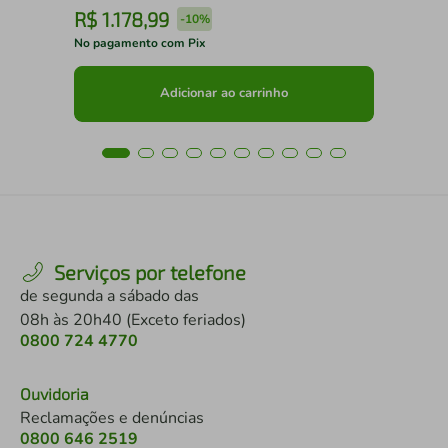
R$
1
.
178
,
99
R
-
10%
No pagamento com Pix
No 
Adicionar ao carrinho
Serviços por telefone
de segunda a sábado das
08h às 20h40 (Exceto feriados)
0800 724 4770
Ouvidoria
Reclamações e denúncias
0800 646 2519