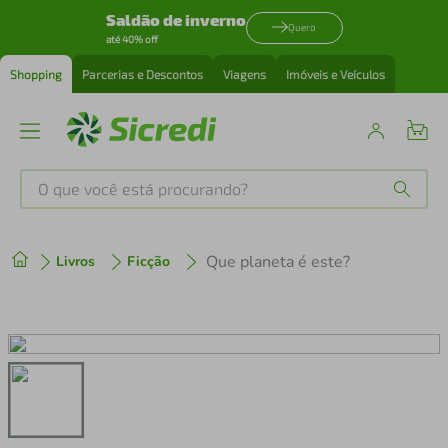
Saldão de inverno
Quero
até 40% off
Shopping
Parcerias e Descontos
Viagens
Imóveis e Veículos
O que você está procurando?
Produtos mais buscados
Que planeta é este?
Livros
Ficção
tenis
1
º
cafeteira
2
º
perfume
3
º