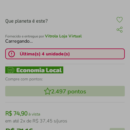
air fryer
4
º
iphone
5
º
Que planeta é este?
Vitrola Loja Virtual
Fornecido e entregue por
Carregando…
Última(s) 4 unidade(s)
Compre com pontos:
2.497
pontos
R$
74
,
90
à vista
em até
2
x de
R$
37
,
45
s/juros