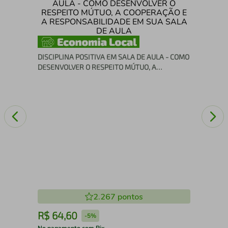
50 
DISCIPLINA POSITIVA EM SALA DE AULA - COMO
DESENVOLVER O RESPEITO MÚTUO, A
COOPERAÇÃO E A RESPONSABILIDADE EM SUA
SALA DE AULA
2.267
pontos
R$
64
,
60
R
-
5%
No pagamento com Pix
No 