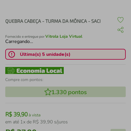
air fryer
4
º
iphone
5
º
QUEBRA CABEÇA - TURMA DA MÔNICA - SACI
Vitrola Loja Virtual
Fornecido e entregue por
Carregando…
Última(s) 5 unidade(s)
Compre com pontos:
1.330
pontos
R$
39
,
90
à vista
em até
1
x de
R$
39
,
90
s/juros