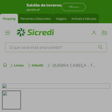
Saldão de inverno
Quero
até 40% off
Shopping
Parcerias e Descontos
Viagens
Imóveis e Veículos
O que você está procurando?
Produtos mais buscados
QUEBRA CABEÇA - TURMA DA MÔNICA - SACI
Livros
Infantil
tenis
1
º
cafeteira
2
º
perfume
3
º