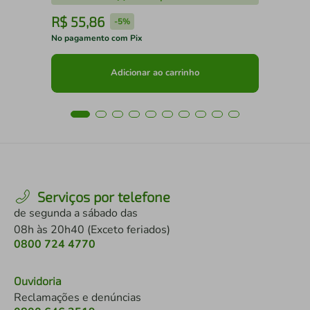
R$
55
,
86
R
-
5%
No pagamento com Pix
No 
Adicionar ao carrinho
Serviços por telefone
de segunda a sábado das
08h às 20h40 (Exceto feriados)
0800 724 4770
Ouvidoria
Reclamações e denúncias