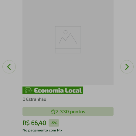
Sim
O Estranhão
2.330
pontos
R$
66
,
40
R
-
5%
No pagamento com Pix
No 