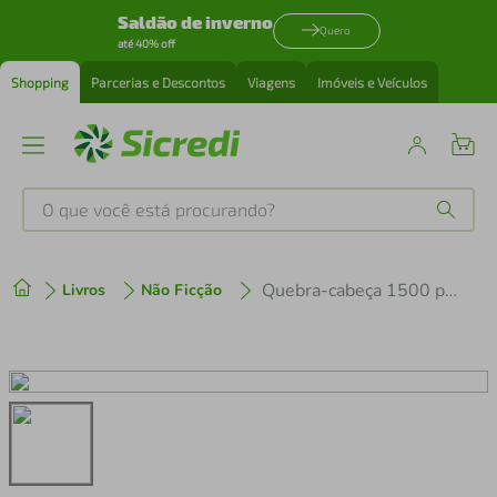
Saldão de inverno
Quero
até 40% off
Shopping
Parcerias e Descontos
Viagens
Imóveis e Veículos
O que você está procurando?
Produtos mais buscados
Quebra-cabeça 1500 pçs - Carrossel dos Paris - Ref 792471
Livros
Não Ficção
tenis
1
º
cafeteira
2
º
perfume
3
º