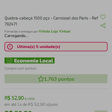
air fryer
4
º
iphone
5
º
Quebra-cabeça 1500 pçs - Carrossel dos Paris - Ref
792471
Vitrola Loja Virtual
Fornecido e entregue por
Carregando…
Última(s) 5 unidade(s)
Compre com pontos:
1.763
pontos
R$
52
,
90
à vista
em até
1
x de
R$
52
,
90
s/juros