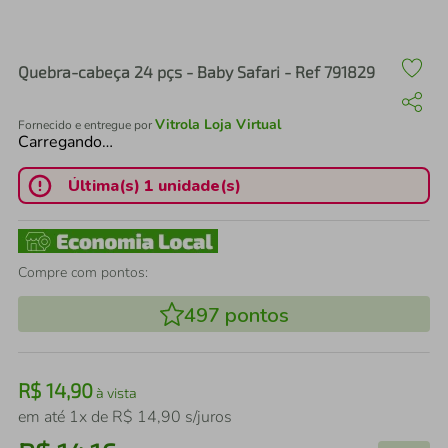
air fryer
4
º
iphone
5
º
Quebra-cabeça 24 pçs - Baby Safari - Ref 791829
Vitrola Loja Virtual
Fornecido e entregue por
Carregando…
Última(s) 1 unidade(s)
Compre com pontos:
497
pontos
R$
14
,
90
à vista
em até
1
x de
R$
14
,
90
s/juros