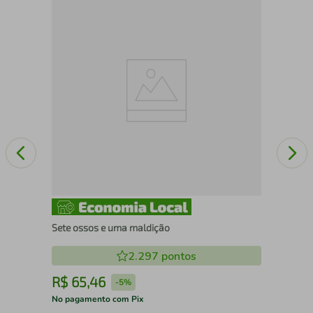
Na
Sete ossos e uma maldição
2.297
pontos
R$
65
,
46
R
-
5%
No pagamento com Pix
No 