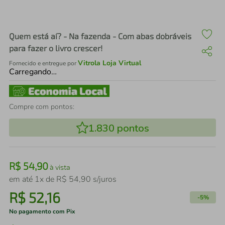
air fryer
4
º
iphone
5
º
Quem está aí? - Na fazenda - Com abas dobráveis
para fazer o livro crescer!
Vitrola Loja Virtual
Fornecido e entregue por
Carregando…
Compre com pontos:
1.830
pontos
R$
54
,
90
à vista
em até
1
x de
R$
54
,
90
s/juros
R$
52
,
16
-
5%
No pagamento com Pix