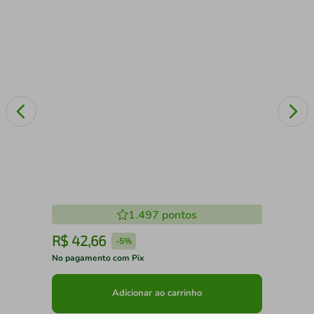
1.497
pontos
R$
42
,
66
R
-
5%
No pagamento com Pix
No 
Adicionar ao carrinho