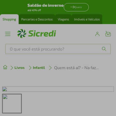
Saldão de inverno
Quero
até 40% off
Shopping
Parcerias e Descontos
Viagens
Imóveis e Veículos
O que você está procurando?
Produtos mais buscados
Quem está aí? - Na fazenda - Com abas dobráveis para fazer o livro crescer!
Livros
Infantil
tenis
1
º
cafeteira
2
º
perfume
3
º